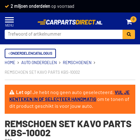
2 miljoen onderdelen
op voorraad
0
ONDERDELENCATALOGUS
HOME
AUTO ONDERDELEN
REMSCHOENEN
REMSCHOEN SET KAVO PARTS KBS-10002
Let op!
Je hebt nog geen auto geselecteerd.
VUL JE
om te tonen of
KENTEKEN IN OF SELECTEER HANDMATIG
dit product geschikt is voor jouw auto.
REMSCHOEN SET KAVO PARTS
KBS-10002