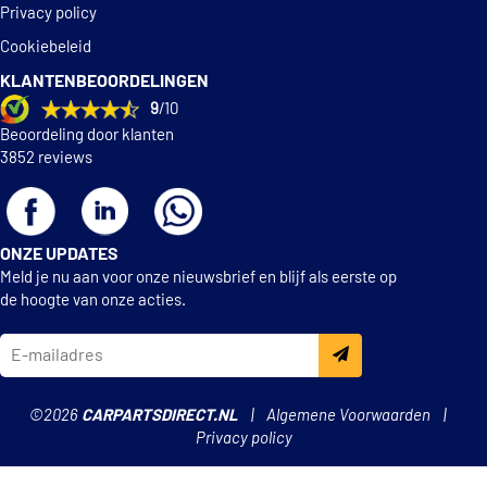
Privacy policy
Audi
1H0698071
Audi
1H0698520X
Cookiebeleid
Audi
1H0698525X
KLANTENBEOORDELINGEN
Audi
6Q0609525A
9
/10
Audi
6Q0609526A
Audi
6Q0609527A
Beoordeling door klanten
Audi
6Q0609528A
3852 reviews
Audi
6Q0698525B
Audi
811698071
Volkswagen
ONZE UPDATES
Volkswagen
1H0609525
Meld je nu aan voor onze nieuwsbrief en blijf als eerste op
Volkswagen
1H0609525D
de hoogte van onze acties.
Volkswagen
1H0609526
Volkswagen
1H0609526D
Volkswagen
1H0609527
Volkswagen
1H0609527D
Volkswagen
1H0609528
©2026
CARPARTSDIRECT.NL
Algemene Voorwaarden
Volkswagen
1H0609528D
Privacy policy
Volkswagen
1H0698071
Volkswagen
1H0698520V
Volkswagen