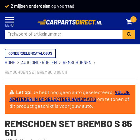
2 miljoen onderdelen
op voorraad
0
ONDERDELENCATALOGUS
HOME
AUTO ONDERDELEN
REMSCHOENEN
REMSCHOEN SET BREMBO S 85 511
Let op!
Je hebt nog geen auto geselecteerd.
VUL JE
om te tonen of
KENTEKEN IN OF SELECTEER HANDMATIG
dit product geschikt is voor jouw auto.
REMSCHOEN SET BREMBO S 85
511