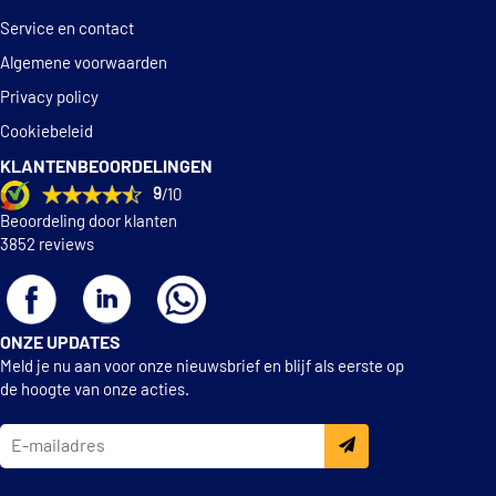
Mintex MSK287
Service en contact
Algemene voorwaarden
Mintex MSP279
Privacy policy
Cookiebeleid
Mintex MSP315
KLANTENBEOORDELINGEN
9
/10
Mintex MSP323
Beoordeling door klanten
3852 reviews
Pagid H8720N
€ 30,13
TRW GS8526
ONZE UPDATES
Meld je nu aan voor onze nieuwsbrief en blijf als eerste op
TRW GS8681
de hoogte van onze acties.
Textar 83044701
€ 81,17
Textar 84044705