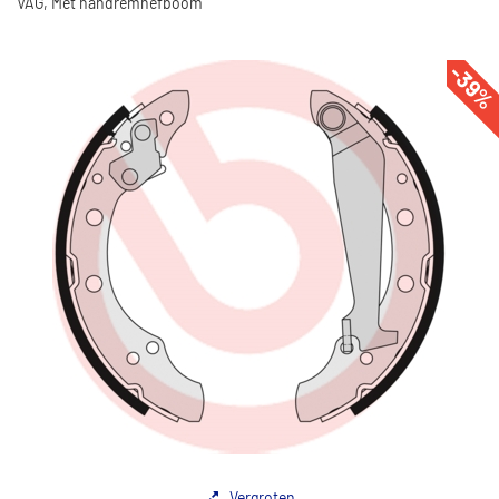
VAG, Met handremhefboom
-39