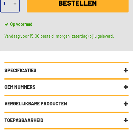
BESTELLEN
Op voorraad
Vandaag voor 15:00 besteld, morgen (zaterdag) bij u geleverd.
SPECIFICATIES
Fabrikantcode
S 85 511
OEM NUMMERS
Merk
Brembo
Skoda
VERGELIJKBARE PRODUCTEN
Skoda
007440071A
Categorie
Hoge kwaliteit remschoenen
Skoda
007440077A
voor de achterremmen
TOEPASBAARHEID
BSG BSG 90-205-001
Skoda
6Y0698001
Bekijk meer
Skoda
Brembo Remschoenen
7440077A