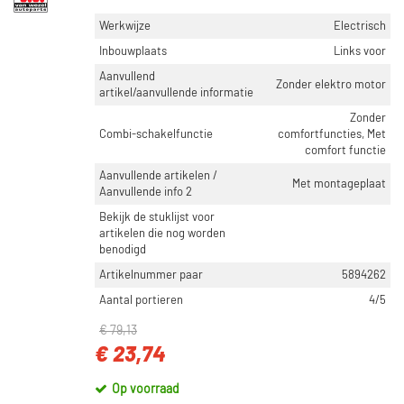
Werkwijze
Electrisch
Inbouwplaats
Links voor
Aanvullend
Zonder elektro motor
artikel/aanvullende informatie
Zonder
Combi-schakelfunctie
comfortfuncties, Met
comfort functie
Aanvullende artikelen /
Met montageplaat
Aanvullende info 2
Bekijk de stuklijst voor
artikelen die nog worden
benodigd
Artikelnummer paar
5894262
Aantal portieren
4/5
€ 79,13
€ 23,74
Op voorraad