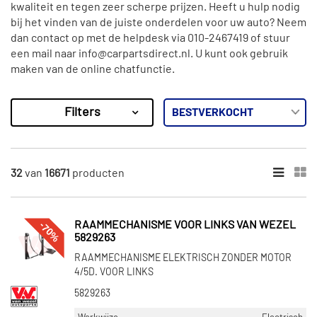
kwaliteit en tegen zeer scherpe prijzen. Heeft u hulp nodig
bij het vinden van de juiste onderdelen voor uw auto? Neem
dan contact op met de helpdesk via 010-2467419 of stuur
een mail naar info@carpartsdirect.nl. U kunt ook gebruik
maken van de online chatfunctie.
Filters
16671
Resultaten
×
MERKEN
32
van
16671
producten
Van Wezel (1492)
Liftek (1415)
-70%
RAAMMECHANISME VOOR LINKS VAN WEZEL
Bodermann (261)
5829263
Blic (1619)
RAAMMECHANISME ELEKTRISCH ZONDER MOTOR
4/5D. VOOR LINKS
Klokkerholm (34)
5829263
Toon meer