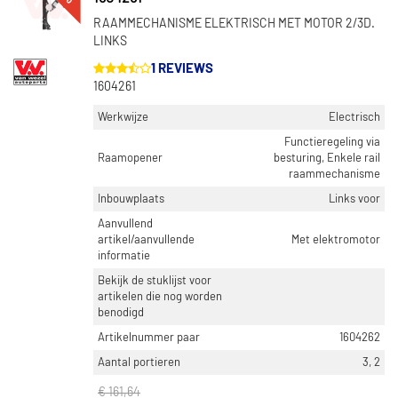
RAAMMECHANISME ELEKTRISCH MET MOTOR 2/3D.
LINKS
1 REVIEWS
1604261
Werkwijze
Electrisch
Functieregeling via
Raamopener
besturing, Enkele rail
raammechanisme
Inbouwplaats
Links voor
Aanvullend
artikel/aanvullende
Met elektromotor
informatie
Bekijk de stuklijst voor
artikelen die nog worden
benodigd
Artikelnummer paar
1604262
Aantal portieren
3, 2
€ 161,64