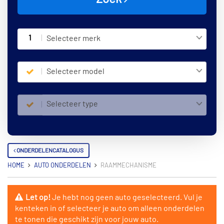
1
Selecteer merk
Selecteer model
Selecteer type
ONDERDELENCATALOGUS
HOME
AUTO ONDERDELEN
RAAMMECHANISME
Let op!
Je hebt nog geen auto geselecteerd. Vul je
kenteken in of selecteer je auto om alleen onderdelen
te tonen die geschikt zijn voor jouw auto.