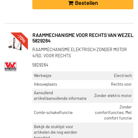
Rechts voor (5703)
Bestellen
Links achter (1999)
Rechts achter (1978)
Links (209)
Toon meer
-70%
RAAMMECHANISME VOOR RECHTS VAN WEZEL
5829264
RAAMMECHANISME ELEKTRISCH ZONDER MOTOR
VOORRAAD
4/5D. VOOR RECHTS
Niet op voorraad (10409)
5829264
Op voorraad (6262)
Werkwijze
Electrisch
Inbouwplaats
Rechts voor
Aanvullend
Zonder elektro motor
artikel/aanvullende informatie
Zonder
Combi-schakelfunctie
comfortfuncties, Met
comfort functie
Bekijk de stuklijst voor
artikelen die nog worden