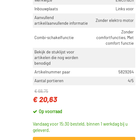
Werkwijze
Electrisch
Inbouwplaats
Links voor
CATEGORIEËN
Aanvullend
Raammechanisme (15958)
Zonder elektro motor
artikel/aanvullende informatie
Raamopener reparatieset (678)
Zonder
Glijblok raammechaniek (35)
Combi-schakelfunctie
comfortfuncties, Met
comfort functie
Bekijk de stuklijst voor
WERKWIJZE
artikelen die nog worden
Electrisch (14161)
benodigd
Manueel (839)
Artikelnummer paar
5829264
Elektrisch (592)
Aantal portieren
4/5
Elektrisch bediend (327)
€ 68,75
Manueel (handmatig) (31)
€ 20,63
Toon meer
Op voorraad
INBOUWPLAATS
Vandaag voor 15:30 besteld, binnen 1 werkdag bij u
geleverd.
Links voor (5849)