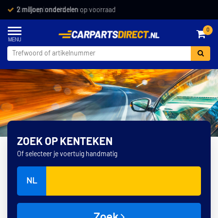
Vandaag besteld,
morgen in huis *
0
ZOEK OP KENTEKEN
Of selecteer je voertuig handmatig
NL
Zoek