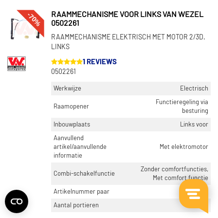
-70%
RAAMMECHANISME VOOR LINKS VAN WEZEL
0502261
RAAMMECHANISME ELEKTRISCH MET MOTOR 2/3D.
LINKS
1 REVIEWS
0502261
Werkwijze
Electrisch
Functieregeling via
Raamopener
besturing
Inbouwplaats
Links voor
Aanvullend
artikel/aanvullende
Met elektromotor
informatie
Zonder comfortfuncties,
Combi-schakelfunctie
Met comfort functie
Artikelnummer paar
0502262
Aantal portieren
3, 2