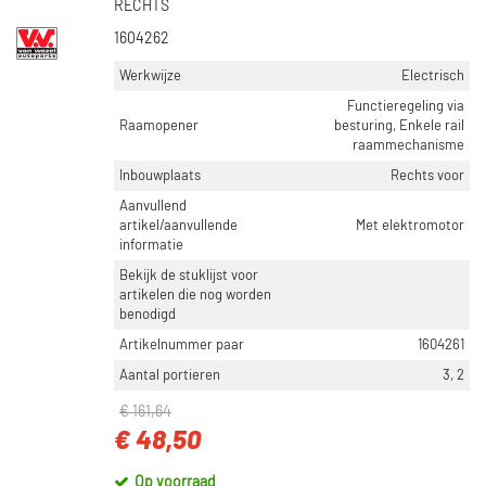
RECHTS
1604262
Werkwijze
Electrisch
Functieregeling via
Raamopener
besturing, Enkele rail
raammechanisme
Inbouwplaats
Rechts voor
Aanvullend
artikel/aanvullende
Met elektromotor
informatie
Bekijk de stuklijst voor
artikelen die nog worden
benodigd
Artikelnummer paar
1604261
Aantal portieren
3, 2
€ 161,64
€ 48,50
Op voorraad