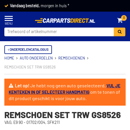
Vandaag besteld,
morgen in huis *
0
ONDERDELENCATALOGUS
HOME
AUTO ONDERDELEN
REMSCHOENEN
REMSCHOEN SET TRW GS8526
Let op!
Je hebt nog geen auto geselecteerd.
VUL JE
om te tonen of
KENTEKEN IN OF SELECTEER HANDMATIG
dit product geschikt is voor jouw auto.
REMSCHOEN SET TRW GS8526
VAG, E9 90 - 01702/004, SFK211