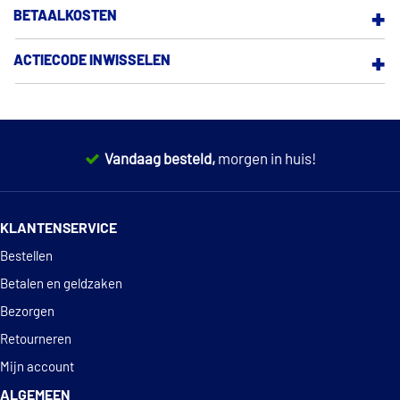
BETAALKOSTEN
BESTELLEN
ACTIECODE INWISSELEN
BETALEN EN GELDZAKEN
PRODUCT EN PRIJS
Vandaag besteld,
morgen in huis!
GARANTIE EN DEFECTEN
14 dagen
100% retourgarantie
RETOURNEREN
KLANTENSERVICE
Deskundig
advies
STATIEGELD
Bestellen
Betalen en geldzaken
SERVICE EN CONTACT
Bezorgen
OVER ONS
Retourneren
Mijn account
ALGEMEEN