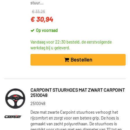
29 (1)
stuur...
36 (1)
€ 33,26
40 (1)
€ 30,94
Op voorraad
VOORRAAD
Op voorraad (74)
Vandaag voor 22:30 besteld, de eerstvolgende
werkdag bij u geleverd.
Niet op voorraad (25)
Bestellen
CARPOINT STUURHOES MAT ZWART CARPOINT
2510048
2510048
Deze mat zwarte Carpoint stuurhoes verhoogt het
rijcomfort en zorgt voor een betere grip. De hoes is
gemaakt van zacht polyurethaan. De stuurhoes is