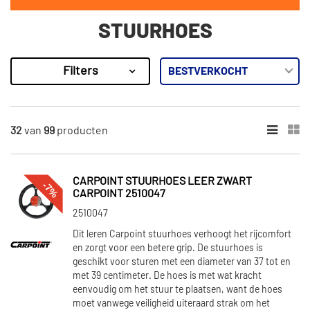
STUURHOES
Filters
99
Resultaten
×
MERKEN
32
van
99
producten
Carpoint (19)
Mijnautoonderdelen (7)
CARPOINT STUURHOES LEER ZWART
-7%
Sparco (6)
CARPOINT 2510047
Simoni Racing (58)
2510047
SKF (2)
Dit leren Carpoint stuurhoes verhoogt het rijcomfort
en zorgt voor een betere grip. De stuurhoes is
Toon meer
geschikt voor sturen met een diameter van 37 tot en
met 39 centimeter. De hoes is met wat kracht
eenvoudig om het stuur te plaatsen, want de hoes
BINNENDIAMETER 2 [MM]
moet vanwege veiligheid uiteraard strak om het