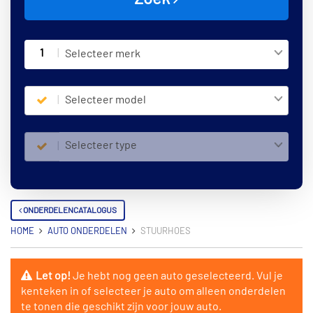
1
Selecteer merk
Selecteer model
Selecteer type
ONDERDELENCATALOGUS
HOME
AUTO ONDERDELEN
STUURHOES
Let op!
Je hebt nog geen auto geselecteerd. Vul je
kenteken in of selecteer je auto om alleen onderdelen
te tonen die geschikt zijn voor jouw auto.