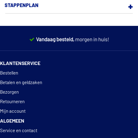
STAPPENPLAN
BESTELLEN
BETALEN EN GELDZAKEN
Vandaag besteld,
morgen in huis!
PRODUCT EN PRIJS
14 dagen
100% retourgarantie
GARANTIE EN DEFECTEN
KLANTENSERVICE
Deskundig
advies
RETOURNEREN
Bestellen
Betalen en geldzaken
STATIEGELD
Bezorgen
SERVICE EN CONTACT
Retourneren
Mijn account
OVER ONS
ALGEMEEN
Service en contact