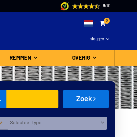
9
/
10
0
Inloggen
REMMEN
OVERIG
Zoek
L
Selecteer type