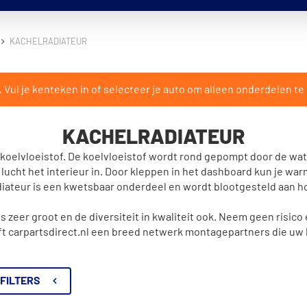
KACHELRADIATEUR
ul je kenteken in of selecteer je auto om alleen onderdelen te 
KACHELRADIATEUR
oelvloeistof. De koelvloeistof wordt rond gepompt door de wat
ucht het interieur in. Door kleppen in het dashboard kun je w
iateur is een kwetsbaar onderdeel en wordt blootgesteld aan h
 zeer groot en de diversiteit in kwaliteit ook. Neem geen risic
ft carpartsdirect.nl een breed netwerk montagepartners die uw
FILTERS