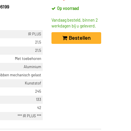
6199
Op voorraad
Vandaag besteld, binnen 2
werkdagen bij u geleverd.
IR PLUS
Bestellen
21,5
21,5
Met toebehoren
Aluminium
ribben mechanisch gelast
Kunststof
245
133
42
*** IR PLUS ***