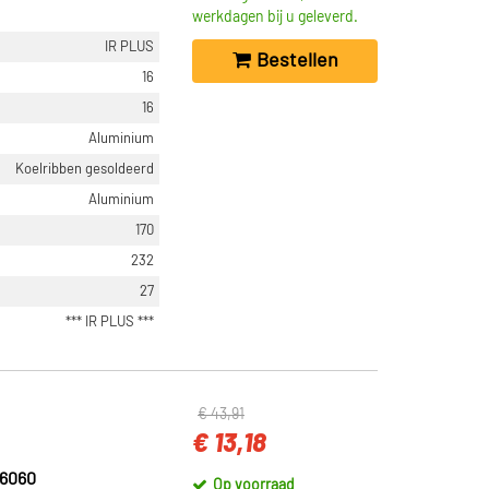
werkdagen bij u geleverd.
IR PLUS
Bestellen
16
16
Aluminium
Koelribben gesoldeerd
Aluminium
170
232
27
*** IR PLUS ***
€ 43,91
€ 13,18
6060
Op voorraad