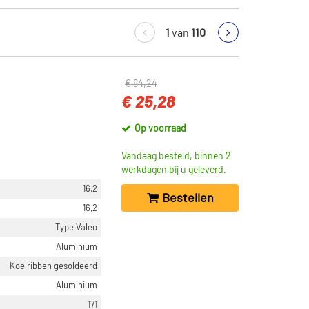
1
van
110
€ 84,24
€ 25,28
Op voorraad
Vandaag besteld, binnen 2
werkdagen bij u geleverd.
16,2
Bestellen
16,2
Type Valeo
Aluminium
Koelribben gesoldeerd
Aluminium
171