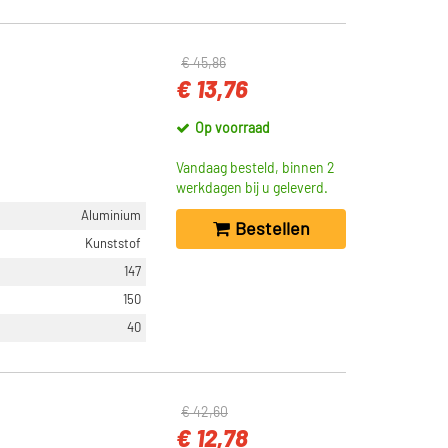
€ 45,86
€ 13,76
Op voorraad
Vandaag besteld, binnen 2
werkdagen bij u geleverd.
Aluminium
Bestellen
Kunststof
147
150
40
€ 42,60
€ 12,78