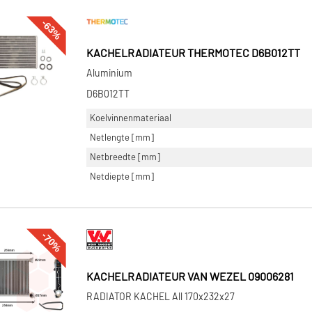
-63%
KACHELRADIATEUR THERMOTEC D6B012TT
Aluminium
D6B012TT
Koelvinnenmateriaal
Netlengte [mm]
Netbreedte [mm]
Netdiepte [mm]
-70%
KACHELRADIATEUR VAN WEZEL 09006281
RADIATOR KACHEL All 170x232x27