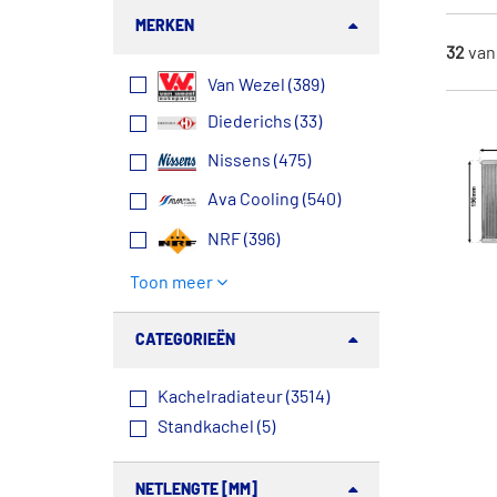
MERKEN
32
va
Van Wezel (389)
Diederichs (33)
Nissens (475)
Ava Cooling (540)
NRF (396)
Toon meer
CATEGORIEËN
Kachelradiateur (3514)
Standkachel (5)
NETLENGTE [MM]