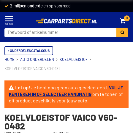
2 miljoen onderdelen
op voorraad
0
ONDERDELENCATALOGUS
HOME
AUTO ONDERDELEN
KOELVLOEISTOF
KOELVLOEISTOF VAICO V60-0482
Let op!
Je hebt nog geen auto geselecteerd.
VUL JE
om te tonen of
KENTEKEN IN OF SELECTEER HANDMATIG
dit product geschikt is voor jouw auto.
KOELVLOEISTOF VAICO V60-
0482