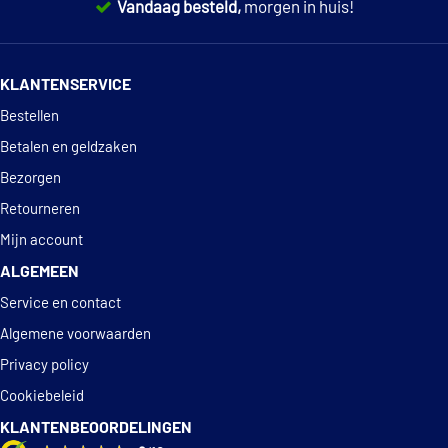
Vandaag besteld,
morgen in huis!
READYMIX
14 dagen
100% retourgarantie
SAE J 1034
KLANTENSERVICE
Deskundig
advies
VW TL 774 D
Bestellen
VW TL 774 F
Betalen en geldzaken
Bezorgen
Retourneren
Mijn account
ALGEMEEN
Service en contact
Algemene voorwaarden
Privacy policy
Cookiebeleid
KLANTENBEOORDELINGEN