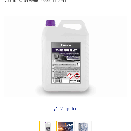
V99-1005, Jerrycan, paars, TL 774 F
Vergroten