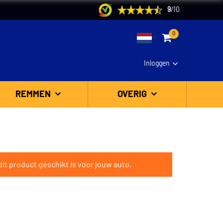
9
/
10
0
Inloggen
REMMEN
OVERIG
it product geschikt is voor jouw auto.