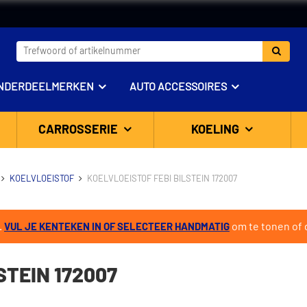
NDERDEELMERKEN
AUTO ACCESSOIRES
CARROSSERIE
KOELING
KOELVLOEISTOF
KOELVLOEISTOF FEBI BILSTEIN 172007
.
om te tonen of d
VUL JE KENTEKEN IN OF SELECTEER HANDMATIG
STEIN 172007