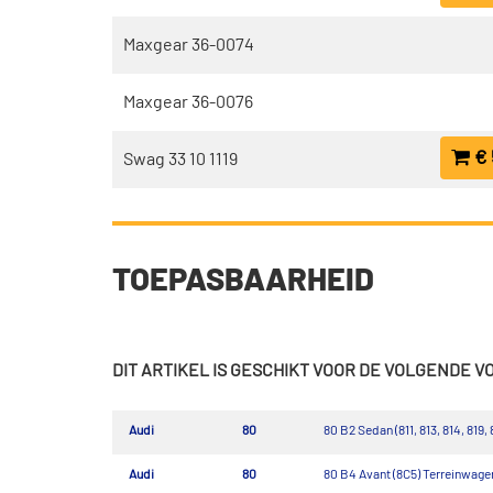
Maxgear 36-0074
Maxgear 36-0076
€ 
Swag 33 10 1119
TOEPASBAARHEID
DIT ARTIKEL IS GESCHIKT VOOR DE VOLGENDE 
Audi
80
80 B2 Sedan (811, 813, 814, 819, 
Audi
80
80 B4 Avant (8C5) Terreinwagen 