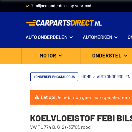
2 miljoen onderdelen
op voorraad
AUTO ONDERDELEN
AUTOMERKEN
O
MOTOR
ONDERSTEL
ONDERDELENCATALOGUS
HOME
AUTO ONDERDELEN
Let op!
Je hebt nog geen auto geselecteerd
KOELVLOEISTOF FEBI BIL
VW TL 774 D, G12 (-35°C), rood