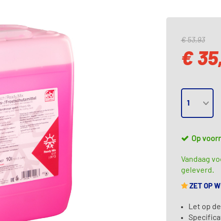
€ 53,93
€ 35
Op voor
Vandaag voo
geleverd.
ZET OP 
Let op de
Specifica