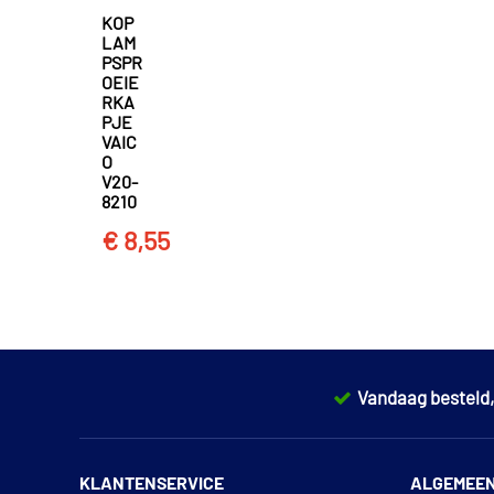
KOP
LAM
PSPR
OEIE
RKA
PJE
VAIC
O
V20-
8210
€ 8,55
Vandaag besteld
KLANTENSERVICE
ALGEMEE