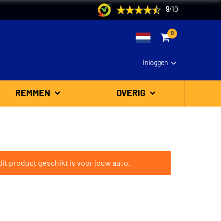
9
/
10
0
Inloggen
REMMEN
OVERIG
it product geschikt is voor jouw auto.