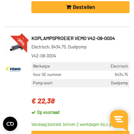
Bestellen
%
--
3
0
KOPLAMPSPROEIER VEMO V42-08-0004
Electrisch, 6434,75, Duelpomp
V42-08-0004
Werkwijze
Electrisch
Voor OE nummer
6434,75
Pomp soort
Duelpomp
€ 22,38
Op voorraad
Vandaag besteld, binnen 2 werkdagen bij u geleverd.