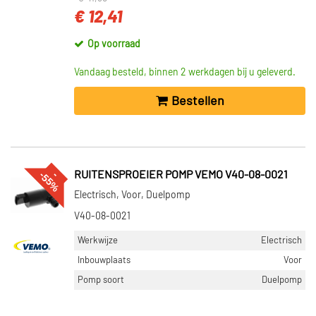
€ 12,41
Op voorraad
Vandaag besteld, binnen 2 werkdagen bij u geleverd.
Bestellen
%
--
5
5
RUITENSPROEIER POMP VEMO V40-08-0021
Electrisch, Voor, Duelpomp
V40-08-0021
Werkwijze
Electrisch
Inbouwplaats
Voor
Pomp soort
Duelpomp