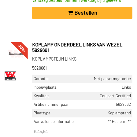
Vandaag besteld, binnen 1 werkdag bij u geleverd.
Bestellen
-70%
KOPLAMP ONDERDEEL LINKS VAN WEZEL
5829661
KOPLAMPSTEUN LINKS
5829661
Garantie
Met pasvormgarantie
Inbouwplaats
Links
Kwaliteit
Equipart Certified
Artikelnummer paar
5829662
Plaattype
Koplamprand
Aanvullende informatie
** Equipart **
€ 45,54