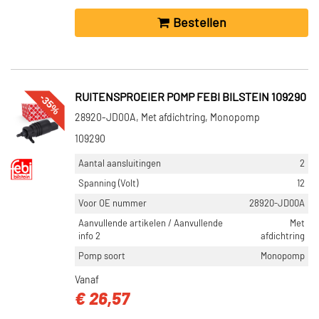
Bestellen
-35%
RUITENSPROEIER POMP FEBI BILSTEIN 109290
28920-JD00A, Met afdichtring, Monopomp
109290
Aantal aansluitingen
2
Spanning (Volt)
12
Voor OE nummer
28920-JD00A
Aanvullende artikelen / Aanvullende
Met
info 2
afdichtring
Pomp soort
Monopomp
Vanaf
€ 26,57