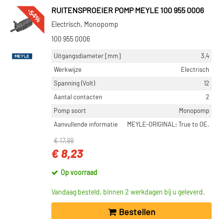
-54%
RUITENSPROEIER POMP MEYLE 100 955 0006
Bosch (120)
Electrisch, Monopomp
Blue Print (10)
100 955 0006
Diederichs (191)
Uitgangsdiameter [mm]
3,4
Toon meer
Werkwijze
Electrisch
Spanning (Volt)
12
CATEGORIEËN
Aantal contacten
2
Koplamp onderdeel (1303)
Pomp soort
Monopomp
Koplampsproeier (224)
Aanvullende informatie
MEYLE-ORIGINAL: True to OE.
Ruitensproeier pomp (93)
€ 17,88
Koplamp reinigingssysteem (58)
€ 8,23
Koplampsproeierkapje (6)
Op voorraad
Toon meer
Vandaag besteld, binnen 2 werkdagen bij u geleverd.
INBOUWPLAATS
Bestellen
Links (295)