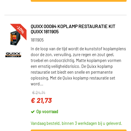
Rechts (289)
Voor (100)
Bovenaan (62)
-10%
QUIXX 00084 KOPLAMP RESTAURATIE KIT
Onder (59)
QUIXX 1811905
Toon meer
1811905
In de loop van de tijd wordt de kunststof koplamplens
VOORRAAD
door de zon, vervuiling, zure regen en zout geel,
troebel en ondoorzichtig. Matte koplampen vormen
Op voorraad (820)
een ernstig veiligheidsrisico. De Quixx koplamp
Niet op voorraad (776)
restauratie set biedt een snelle en permanente
oplossing. Met de Quixx koplamp restauratie set
word...
€ 24,14
€ 21,73
Op voorraad
Vandaag besteld, binnen 3 werkdagen bij u geleverd.