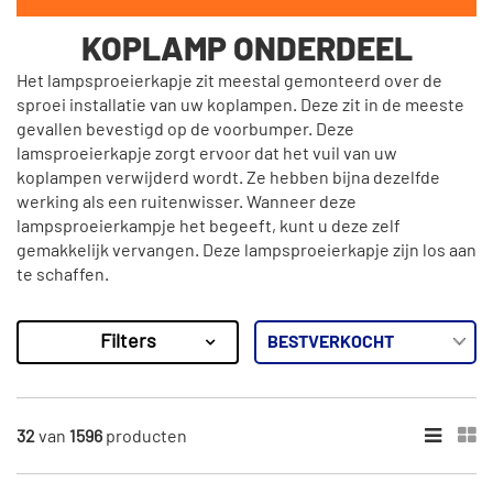
KOPLAMP ONDERDEEL
Het lampsproeierkapje zit meestal gemonteerd over de
sproei installatie van uw koplampen. Deze zit in de meeste
gevallen bevestigd op de voorbumper. Deze
lamsproeierkapje zorgt ervoor dat het vuil van uw
koplampen verwijderd wordt. Ze hebben bijna dezelfde
werking als een ruitenwisser. Wanneer deze
lampsproeierkampje het begeeft, kunt u deze zelf
gemakkelijk vervangen. Deze lampsproeierkapje zijn los aan
te schaffen.
Filters
1596
Resultaten
×
MERKEN
32
van
1596
producten
Van Wezel (111)
Febi Bilstein (23)