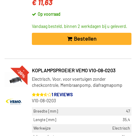
€ 11,63
Op voorraad
Vandaag besteld, binnen 2 werkdagen bij u geleverd.
Bestellen
%
--
3
6
KOPLAMPSPROEIER VEMO V10-08-0203
Electrisch, Voor, voor voertuigen zonder
checkcontrole, Membraanpomp, diafragmapomp
1 REVIEWS
V10-08-0203
Breedte [mm]
47
Lengte [mm]
35,4
Werkwijze
Electrisch