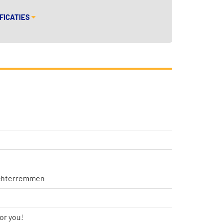
FICATIES
achterremmen
or you!