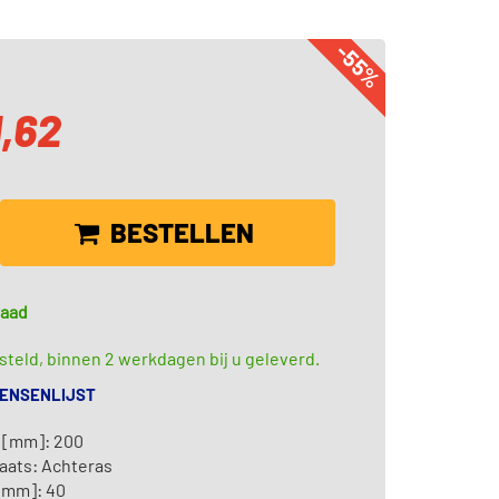
-55%
1,62
BESTELLEN
raad
teld, binnen 2 werkdagen bij u geleverd.
WENSENLIJST
 [mm]: 200
aats: Achteras
[mm]: 40