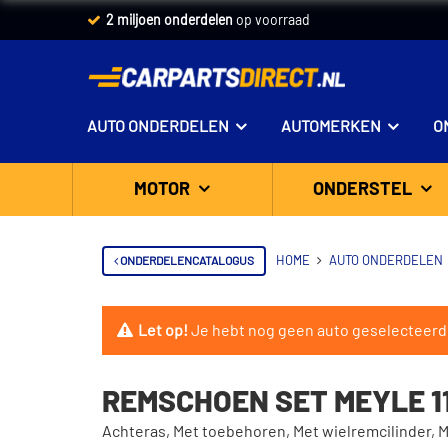
2 miljoen onderdelen
op voorraad
AUTO ONDERDELEN
AUTOMERKEN
O
MOTOR
ONDERSTEL
ONDERDELENCATALOGUS
HOME
AUTO ONDERDELEN
Let op!
Je hebt nog geen auto geselecteerd
REMSCHOEN SET MEYLE 11
Achteras, Met toebehoren, Met wielremcilinder,