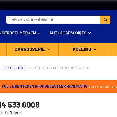
NDERDEELMERKEN
AUTO ACCESSOIRES
CARROSSERIE
KOELING
REMSCHOENEN
REMSCHOEN SET MEYLE 114 533 0008
.
om te tonen of d
VUL JE KENTEKEN IN OF SELECTEER HANDMATIG
4 533 0008
 Met hefboom