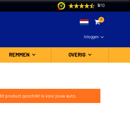
9
/
10
0
Inloggen
REMMEN
OVERIG
it product geschikt is voor jouw auto.