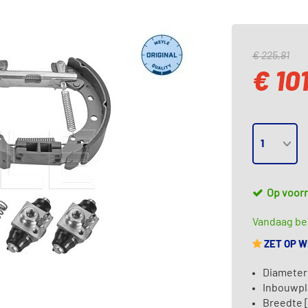
€ 225,81
€ 10
Op voor
Vandaag bes
ZET OP 
Diameter
Inbouwpl
Breedte 