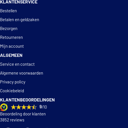
KLANTENSERVICE
€ 9,34
TYC 15-0063-00-2
Deskundig
advies
Bestellen
Vemo V10-84-0031
Betalen en geldzaken
Bezorgen
Retourneren
Mijn account
ALGEMEEN
Service en contact
Algemene voorwaarden
Privacy policy
Cookiebeleid
KLANTENBEOORDELINGEN
9
/10
Beoordeling door klanten
3852 reviews