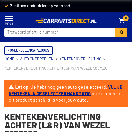
2 miljoen onderdelen
op voorraad
0
ONDERDELENCATALOGUS
HOME
AUTO ONDERDELEN
KENTEKENVERLICHTING
KENTEKENVERLICHTING ACHTER (L&R) VAN WEZEL 5857920
Let op!
Je hebt nog geen auto geselecteerd.
VUL JE
om te tonen of
KENTEKEN IN OF SELECTEER HANDMATIG
dit product geschikt is voor jouw auto.
KENTEKENVERLICHTING
ACHTER (L&R) VAN WEZEL