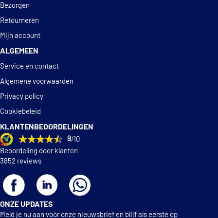
Bezorgen
Spilu 490461
Retourneren
Mijn account
Spilu 490462
ALGEMEEN
Spilu 95272
Service en contact
Algemene voorwaarden
€ 14,34
TYC 15-0429-00-2
Privacy policy
Cookiebeleid
Vemo V25-84-0017
KLANTENBEOORDELINGEN
9
/10
Beoordeling door klanten
3852 reviews
ONZE UPDATES
Meld je nu aan voor onze nieuwsbrief en blijf als eerste op