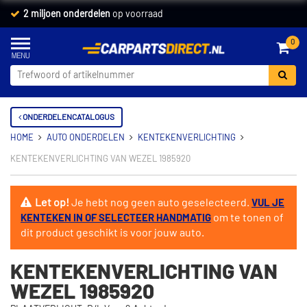
2 miljoen onderdelen
op voorraad
0
ONDERDELENCATALOGUS
HOME
AUTO ONDERDELEN
KENTEKENVERLICHTING
KENTEKENVERLICHTING VAN WEZEL 1985920
Let op!
Je hebt nog geen auto geselecteerd.
VUL JE
om te tonen of
KENTEKEN IN OF SELECTEER HANDMATIG
dit product geschikt is voor jouw auto.
KENTEKENVERLICHTING VAN
WEZEL 1985920