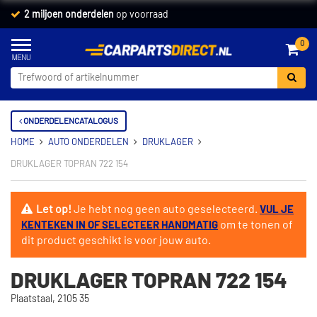
2 miljoen onderdelen
op voorraad
0
ONDERDELENCATALOGUS
HOME
AUTO ONDERDELEN
DRUKLAGER
DRUKLAGER TOPRAN 722 154
Let op!
Je hebt nog geen auto geselecteerd.
VUL JE
om te tonen of
KENTEKEN IN OF SELECTEER HANDMATIG
dit product geschikt is voor jouw auto.
DRUKLAGER TOPRAN 722 154
Plaatstaal, 2105 35