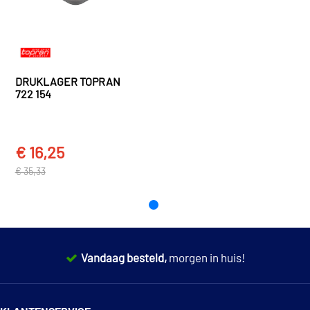
GSP 517867
Citroën
Berlingo
BERLINGO / BERLINGO FIRST Hatchback/limousine (M_) Open laadbak/ Chas
TOON
MEER
sis (1996 - 2011)
Gates ETM2035
Citroën
Berlingo
BERLINGO / BERLINGO FIRST MPV (MF_, GJK_, GFK_) (1996 - 2000)
DRUKLAGER TOPRAN
Kawe GH001
722 154
Citroën
Berlingo
BERLINGO / BERLINGO FIRST MPV (MF_, GJK_, GFK_) (1996 - 2000)
National GT3008
€ 16,25
€ 12,72
Original Imperium 41209
TOON MEER
€ 35,33
€ 12,93
Rymec GT0001
Sasic 5950005
Vandaag besteld,
morgen in huis!
Swag 70 94 6008
14 dagen
100% retourgarantie
€ 15,12
Triclo 621483