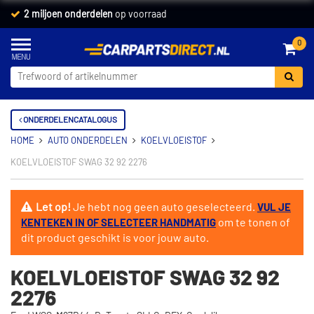
2 miljoen onderdelen
op voorraad
0
ONDERDELENCATALOGUS
HOME
AUTO ONDERDELEN
KOELVLOEISTOF
KOELVLOEISTOF SWAG 32 92 2276
Let op!
Je hebt nog geen auto geselecteerd.
VUL JE
om te tonen of
KENTEKEN IN OF SELECTEER HANDMATIG
dit product geschikt is voor jouw auto.
KOELVLOEISTOF SWAG 32 92
2276