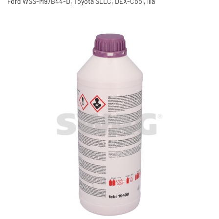
Ford WSS-M97B44-D, Toyota SLLC, DEX-Cool, lila