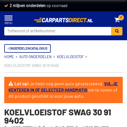
2 miljoen onderdelen
op voorraad
0
ONDERDELENCATALOGUS
HOME
AUTO ONDERDELEN
KOELVLOEISTOF
KOELVLOEISTOF SWAG 30 91 9402
Let op!
Je hebt nog geen auto geselecteerd.
VUL JE
om te tonen of
KENTEKEN IN OF SELECTEER HANDMATIG
dit product geschikt is voor jouw auto.
KOELVLOEISTOF SWAG 30 91
9402