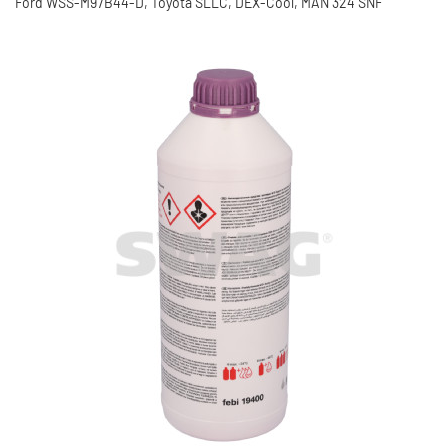
Ford WSS-M97B44-D, Toyota SLLC, DEX-Cool, MAN 324 SNF