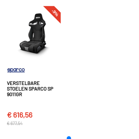
Bekijk meer
Sparco Sportstoelen
-9%
VERSTELBARE
STOELEN SPARCO SP
9011GR
€ 616,56
€ 677,54