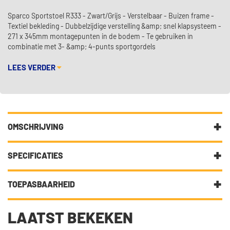
Sparco Sportstoel R333 - Zwart/Grijs - Verstelbaar - Buizen frame -
Textiel bekleding - Dubbelzijdige verstelling &amp; snel klapsysteem -
271 x 345mm montagepunten in de bodem - Te gebruiken in
combinatie met 3- &amp; 4-punts sportgordels
LEES VERDER
OMSCHRIJVING
Sparco Sportstoel R333 - Zwart/Grijs - Verstelbaar
SPECIFICATIES
- Buizen frame
- Textiel bekleding
Fabrikantcode
SP 9011GR
- Dubbelzijdige verstelling & snel klapsysteem
TOEPASBAARHEID
- 271 x 345mm montagepunten in de bodem
Merk
Sparco
- Te gebruiken in combinatie met 3- & 4-punts sportgordels
DIT ARTIKEL IS UNIVERSEEL.
LAATST BEKEKEN
Categorie
Sportstoelen