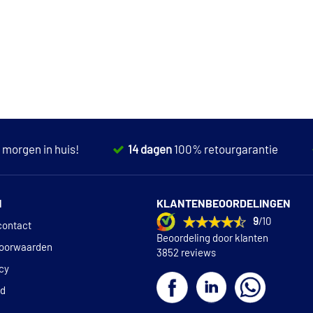
,
morgen in huis!
14 dagen
100% retourgarantie
N
KLANTENBEOORDELINGEN
9
/10
contact
Beoordeling door klanten
oorwaarden
3852 reviews
icy
id