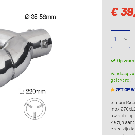
€ 39
Op voor
Vandaag voo
geleverd.
ZET OP 
Simoni Raci
Inox Ø70xL2
uw auto op 
Ze zijn aan
en ze zijn 