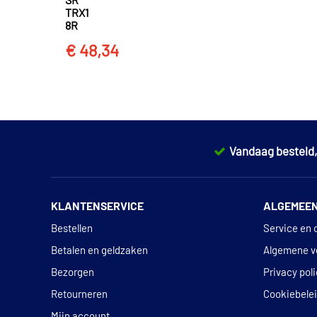
SR
TRX1
8R
€ 48,34
Vandaag besteld
KLANTENSERVICE
ALGEMEE
Bestellen
Service en 
Betalen en geldzaken
Algemene v
Bezorgen
Privacy pol
Retourneren
Cookiebele
Mijn account