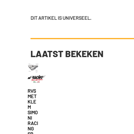
DIT ARTIKEL IS UNIVERSEEL.
LAATST BEKEKEN
RVS
MET
KLE
M
SIMO
NI
RACI
NG