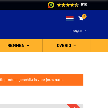
9
/
10
0
Inloggen
REMMEN
OVERIG
it product geschikt is voor jouw auto.