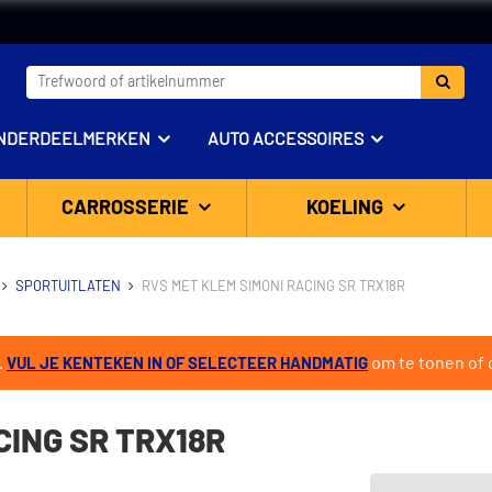
NDERDEELMERKEN
AUTO ACCESSOIRES
CARROSSERIE
KOELING
SPORTUITLATEN
RVS MET KLEM SIMONI RACING SR TRX18R
.
om te tonen of d
VUL JE KENTEKEN IN OF SELECTEER HANDMATIG
CING SR TRX18R