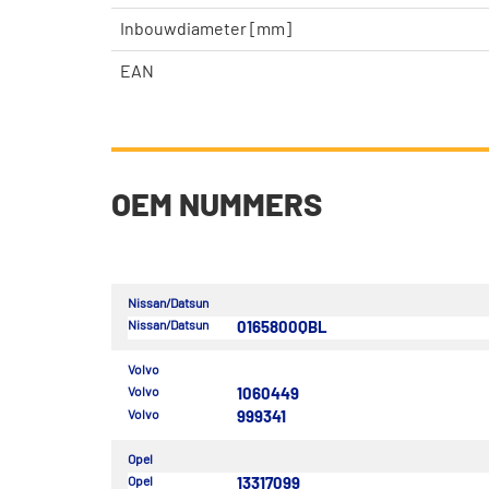
Inbouwdiameter [mm]
EAN
OEM NUMMERS
Nissan/Datsun
Nissan/Datsun
0165800QBL
Volvo
Volvo
1060449
Volvo
999341
Opel
Opel
13317099