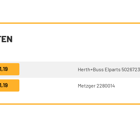
TEN
1,19
Herth+Buss Elparts 502672
1,19
Metzger 2280014