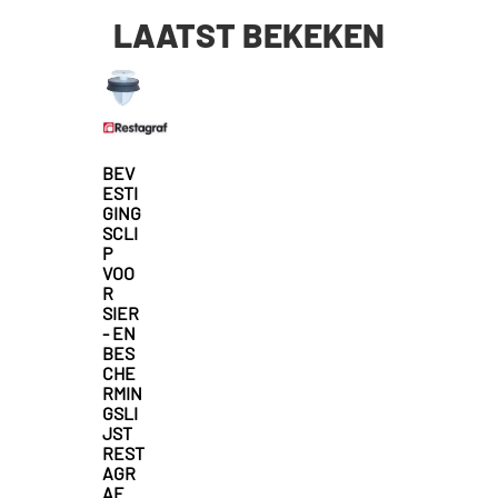
LAATST BEKEKEN
BEV
ESTI
GING
SCLI
P
VOO
R
SIER
- EN
BES
CHE
RMIN
GSLI
JST
REST
AGR
AF