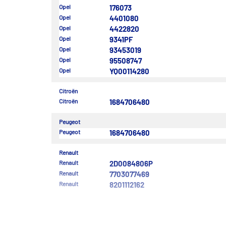
Opel
176073
Opel
4401080
Opel
4422820
Opel
9341PF
Opel
93453019
Opel
95508747
Opel
YQ00114280
Citroën
Citroën
1684706480
Peugeot
Peugeot
1684706480
Renault
Renault
2D0084806P
Renault
7703077469
Renault
8201112162