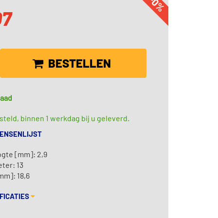
-0%
07
BESTELLEN
raad
teld, binnen 1 werkdag bij u geleverd.
WENSENLIJST
ogte [mm]: 2,9
ter: 13
mm]: 18,6
FICATIES