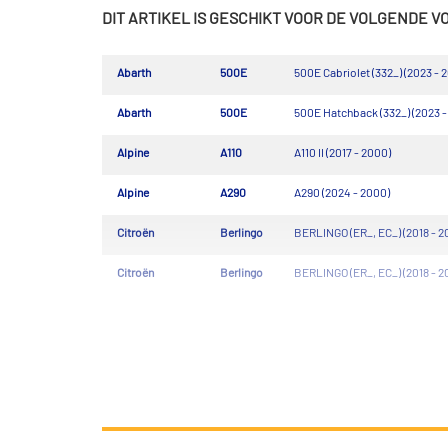
DIT ARTIKEL IS GESCHIKT VOOR DE VOLGENDE 
Abarth
500E
500E Cabriolet (332_) (2023 - 
Abarth
500E
500E Hatchback (332_) (2023 -
Alpine
A110
A110 II (2017 - 2000)
Alpine
A290
A290 (2024 - 2000)
Citroën
Berlingo
BERLINGO (ER_, EC_) (2018 - 2
Citroën
Berlingo
BERLINGO (ER_, EC_) (2018 - 2