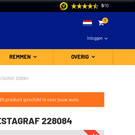
9
/
10
0
Inloggen
REMMEN
OVERIG
STAGRAF 228084
it product geschikt is voor jouw auto.
RESTAGRAF 228084