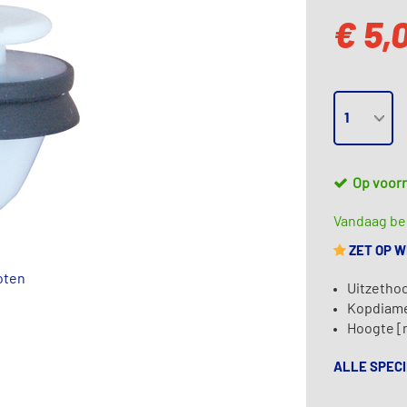
€ 5,
Op voor
Vandaag bes
ZET OP 
oten
Uitzetho
Kopdiame
Hoogte [
ALLE SPECI