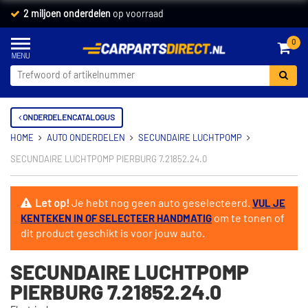
2 miljoen onderdelen
op voorraad
0
ONDERDELENCATALOGUS
HOME
AUTO ONDERDELEN
SECUNDAIRE LUCHTPOMP
SECUNDAIRE LUCHTPOMP PIERBURG 7.21852.24.0
Let op!
Je hebt nog geen auto geselecteerd.
VUL JE
om te tonen of
KENTEKEN IN OF SELECTEER HANDMATIG
dit product geschikt is voor jouw auto.
SECUNDAIRE LUCHTPOMP
PIERBURG 7.21852.24.0