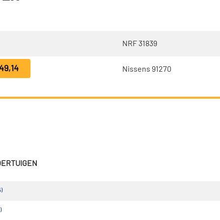
NRF 31839
49,14
Nissens 91270
VOERTUIGEN
)
)