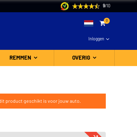
9
/
10
0
Inloggen
REMMEN
OVERIG
it product geschikt is voor jouw auto.