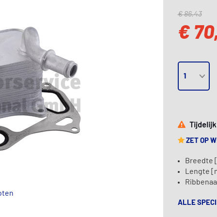
€ 86,43
€ 70
Tijdelij
ZET OP 
Breedte 
Lengte [
Ribbenaan
oten
ALLE SPECI