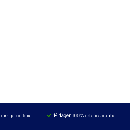
,
morgen in huis!
14 dagen
100% retourgarantie