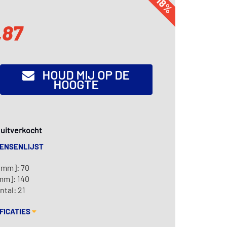
-18%
,87
HOUD MIJ OP DE
HOOGTE
k uitverkocht
WENSENLIJST
[mm]: 70
mm]: 140
tal: 21
FICATIES