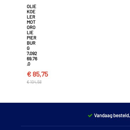
OLIE
KOE
LER
MOT
ORO
LIE
PIER
BUR
G
7.092
69.76
.0
€ 85,75
€ 104,58
Vandaag besteld