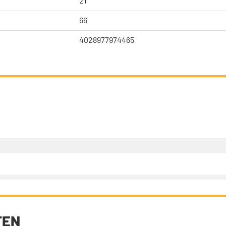
21
66
4028977974465
TEN