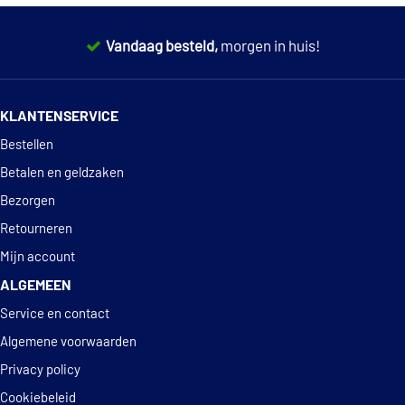
€ 33,17
Thermotec D4W008TT
Vandaag besteld,
morgen in huis!
Triclo 413210
14 dagen
100% retourgarantie
KLANTENSERVICE
Deskundig
advies
Bestellen
Betalen en geldzaken
Bezorgen
Retourneren
Mijn account
ALGEMEEN
Service en contact
Algemene voorwaarden
Privacy policy
Cookiebeleid