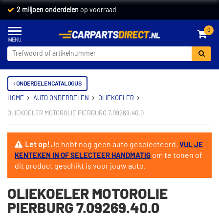
2 miljoen onderdelen
op voorraad
0
ONDERDELENCATALOGUS
HOME
AUTO ONDERDELEN
OLIEKOELER
OLIEKOELER MOTOROLIE PIERBURG 7.09269.40.0
Let op!
Je hebt nog geen auto geselecteerd.
VUL JE
om te tonen of
KENTEKEN IN OF SELECTEER HANDMATIG
dit product geschikt is voor jouw auto.
OLIEKOELER MOTOROLIE
PIERBURG 7.09269.40.0