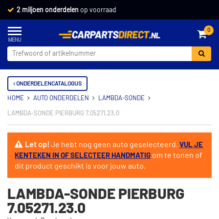
2 miljoen onderdelen
op voorraad
0
ONDERDELENCATALOGUS
HOME
AUTO ONDERDELEN
LAMBDA-SONDE
LAMBDA-SONDE PIERBURG 7.05271.23.0
Let op!
Je hebt nog geen auto geselecteerd.
VUL JE
om te tonen of
KENTEKEN IN OF SELECTEER HANDMATIG
dit product geschikt is voor jouw auto.
LAMBDA-SONDE PIERBURG
7.05271.23.0