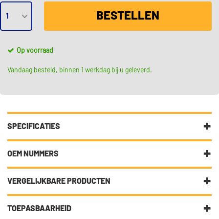
BESTELLEN
Op voorraad
Vandaag besteld, binnen 1 werkdag bij u geleverd.
SPECIFICATIES
Fabrikantcode
7.05271.23.0
OEM NUMMERS
Merk
Pierburg
Mercedes
VERGELIJKBARE PRODUCTEN
Mercedes
002 540 18 17
Categorie
Lambda sonde met vette korting van
Mercedes
003 542 73 18
wel 30%
TOEPASBAARHEID
Autlog AS2263
Mercedes
A 002 540 18 17
Mercedes