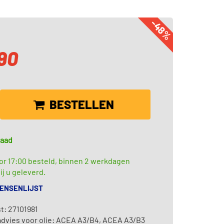
-48%
,90
BESTELLEN
raad
or 17:00 besteld, binnen 2 werkdagen
ij u geleverd.
WENSENLIJST
t: 27101981
advies voor olie: ACEA A3/B4, ACEA A3/B3