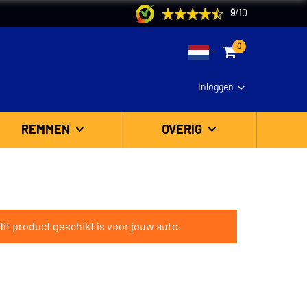
9
/
10
0
Inloggen
REMMEN
OVERIG
it product geschikt is voor jouw auto.