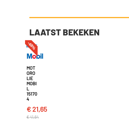
LAATST BEKEKEN
-48%
MOT
ORO
LIE
MOBI
L
15170
4
€ 21,65
€ 41,64