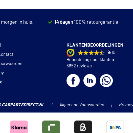
,
morgen in huis!
14 dagen
100% retourgarantie
N
KLANTENBEOORDELINGEN
9
/10
contact
Beoordeling door klanten
oorwaarden
3852 reviews
icy
id
6
CARPARTSDIRECT.NL
Algemene Voorwaarden
Privacy