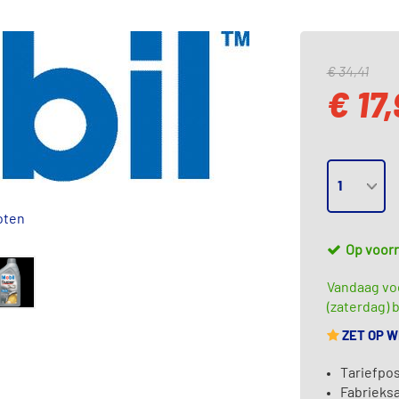
€ 34,41
€ 17
oten
Op voor
Vandaag vo
(zaterdag) b
ZET OP 
Tariefpos
Fabrieks