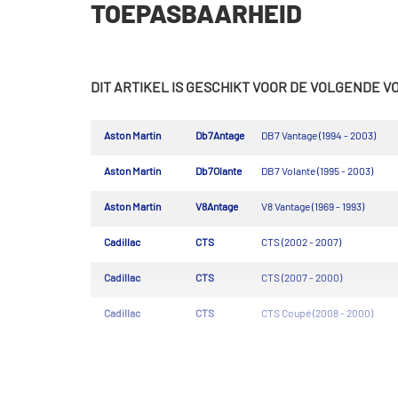
TOEPASBAARHEID
DIT ARTIKEL IS GESCHIKT VOOR DE VOLGENDE 
Aston Martin
Db7Antage
DB7 Vantage (1994 - 2003)
Aston Martin
Db7Olante
DB7 Volante (1995 - 2003)
Aston Martin
V8Antage
V8 Vantage (1969 - 1993)
Cadillac
CTS
CTS (2002 - 2007)
Cadillac
CTS
CTS (2007 - 2000)
Cadillac
CTS
CTS Coupé (2008 - 2000)