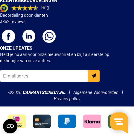
€ 61,10
KLANTENBEOORDELINGEN
Optimal 06-S055
9
/10
Beoordeling door klanten
€ 25,08
Swag 32 92 3822
3852 reviews
€ 74,60
TRW GBS2516
Topran 110 605
ONZE UPDATES
Meld je nu aan voor onze nieuwsbrief en blijf als eerste op
de hoogte van onze acties.
Vemo V10-72-1056
©2026
CARPARTSDIRECT.NL
Algemene Voorwaarden
Privacy policy