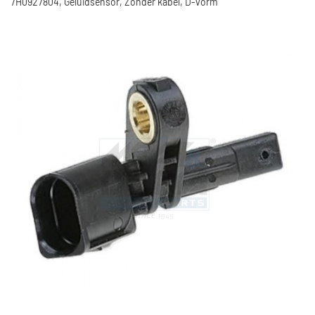
7H0927804, Geluidsensor, Zonder kabel, D-vorm