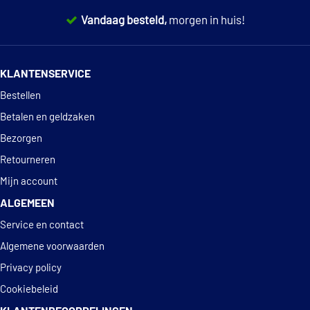
Vandaag besteld,
morgen in huis!
€ 18,61
Febi Bilstein 23822
14 dagen
100% retourgarantie
Herth+Buss Elparts
KLANTENSERVICE
70660022
Deskundig
advies
Bestellen
Hüco 131414
Betalen en geldzaken
Bezorgen
Magneti Marelli
Retourneren
172100028010
Mijn account
ALGEMEEN
Mapco 86838
Service en contact
€ 31,99
Meyle 100 899 0042
Algemene voorwaarden
Privacy policy
NK 294716
Cookiebeleid