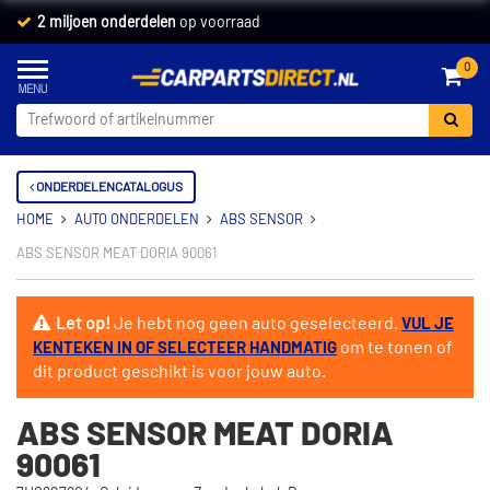
2 miljoen onderdelen
op voorraad
0
ONDERDELENCATALOGUS
HOME
AUTO ONDERDELEN
ABS SENSOR
ABS SENSOR MEAT DORIA 90061
Let op!
Je hebt nog geen auto geselecteerd.
VUL JE
om te tonen of
KENTEKEN IN OF SELECTEER HANDMATIG
dit product geschikt is voor jouw auto.
ABS SENSOR MEAT DORIA
90061