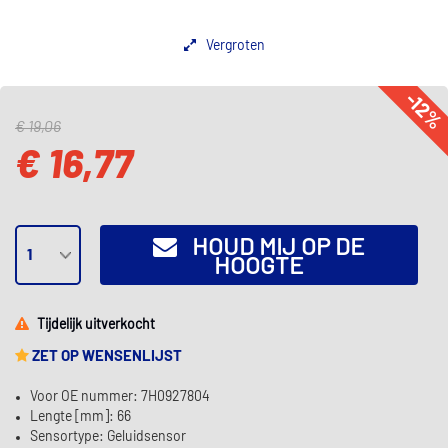
Vergroten
-12
€ 19,06
€ 16,77
HOUD MIJ OP DE
HOOGTE
Tijdelijk uitverkocht
ZET OP WENSENLIJST
Voor OE nummer: 7H0927804
Lengte [mm]: 66
Sensortype: Geluidsensor