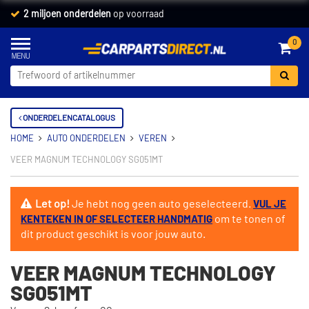
2 miljoen onderdelen
op voorraad
0
ONDERDELENCATALOGUS
HOME
AUTO ONDERDELEN
VEREN
VEER MAGNUM TECHNOLOGY SG051MT
Let op!
Je hebt nog geen auto geselecteerd.
VUL JE
om te tonen of
KENTEKEN IN OF SELECTEER HANDMATIG
dit product geschikt is voor jouw auto.
VEER MAGNUM TECHNOLOGY
SG051MT