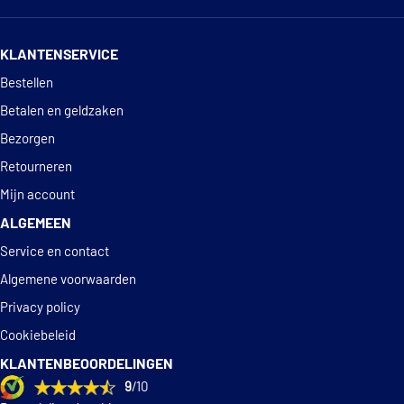
14 dagen
100% retourgarantie
€ 68,68
Sachs 997 665
KLANTENSERVICE
Deskundig
advies
Bestellen
Sachs 997 666
Betalen en geldzaken
Sachs 997 669
Bezorgen
Retourneren
Suplex 10281
Mijn account
ALGEMEEN
Suplex 10282
Service en contact
Suplex 10286
Algemene voorwaarden
Privacy policy
Suplex 10287
Cookiebeleid
KLANTENBEOORDELINGEN
9
/10