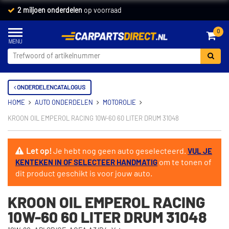
2 miljoen onderdelen
op voorraad
0
ONDERDELENCATALOGUS
HOME
AUTO ONDERDELEN
MOTOROLIE
KROON OIL EMPEROL RACING 10W-60 60 LITER DRUM 31048
Let op!
Je hebt nog geen auto geselecteerd.
VUL JE
om te tonen of
KENTEKEN IN OF SELECTEER HANDMATIG
dit product geschikt is voor jouw auto.
KROON OIL EMPEROL RACING
10W-60 60 LITER DRUM 31048