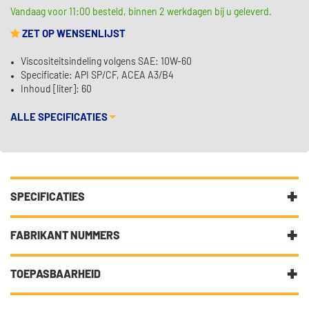
Vandaag voor 11:00 besteld, binnen 2 werkdagen bij u geleverd.
ZET OP WENSENLIJST
Viscositeitsindeling volgens SAE: 10W-60
Specificatie: API SP/CF, ACEA A3/B4
Inhoud [liter]: 60
ALLE SPECIFICATIES
SPECIFICATIES
Fabrikantcode
31048
FABRIKANT NUMMERS
Merk
Kroon Oil
10W-60
TOEPASBAARHEID
Categorie
Motorolie laat uw auto
ACEA A3/B4
gesmeerd lopen
DIT ARTIKEL IS GESCHIKT VOOR DE VOLGENDE