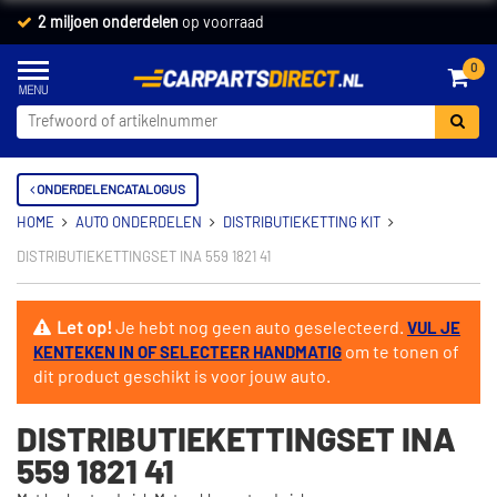
2 miljoen onderdelen
op voorraad
0
ONDERDELENCATALOGUS
HOME
AUTO ONDERDELEN
DISTRIBUTIEKETTING KIT
DISTRIBUTIEKETTINGSET INA 559 1821 41
Let op!
Je hebt nog geen auto geselecteerd.
VUL JE
om te tonen of
KENTEKEN IN OF SELECTEER HANDMATIG
dit product geschikt is voor jouw auto.
DISTRIBUTIEKETTINGSET INA
559 1821 41