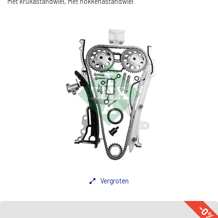
Met krukastandwiel, Met nokkenastandwiel
Vergroten
-0%