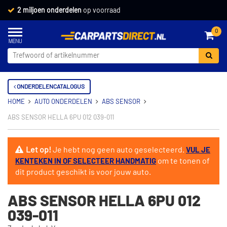
2 miljoen onderdelen
op voorraad
0
ONDERDELENCATALOGUS
HOME
AUTO ONDERDELEN
ABS SENSOR
ABS SENSOR HELLA 6PU 012 039-011
Let op!
Je hebt nog geen auto geselecteerd.
VUL JE
om te tonen of
KENTEKEN IN OF SELECTEER HANDMATIG
dit product geschikt is voor jouw auto.
ABS SENSOR HELLA 6PU 012
039-011