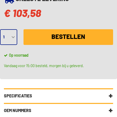
€ 103,58
BESTELLEN
Op voorraad
Vandaag voor 15:00 besteld, morgen bij u geleverd.
SPECIFICATIES
Fabrikantcode
6PU 012 039-011
OEM NUMMERS