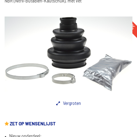
NBR (Nitril-Butadien-Kautschuk), met vet
-51
Vergroten
ZET OP WENSENLIJST
Nieuw onderdeel: