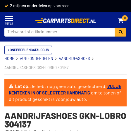
2 miljoen onderdelen
op voorraad
0
ONDERDELENCATALOGUS
HOME
AUTO ONDERDELEN
AANDRIJFASHOES
AANDRIJFASHOES GKN-LOBRO 304137
Let op!
Je hebt nog geen auto geselecteerd.
VUL JE
om te tonen of
KENTEKEN IN OF SELECTEER HANDMATIG
dit product geschikt is voor jouw auto.
AANDRIJFASHOES GKN-LOBRO
304137