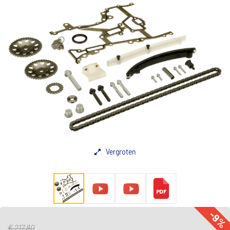
Vergroten
-9%
€ 217,80