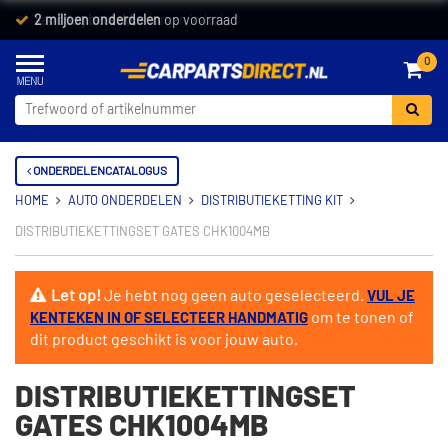
Vandaag besteld,
2 miljoen onderdelen
morgen in huis *
op voorraad
0
ONDERDELENCATALOGUS
HOME
AUTO ONDERDELEN
DISTRIBUTIEKETTING KIT
DISTRIBUTIEKETTINGSET GATES CHK1004MB
Let op!
Je hebt nog geen auto geselecteerd.
VUL JE
om te tonen of
KENTEKEN IN OF SELECTEER HANDMATIG
dit product geschikt is voor jouw auto.
DISTRIBUTIEKETTINGSET
GATES CHK1004MB