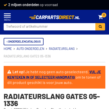
2 miljoen onderdelen
op voorraad
0
ONDERDELENCATALOGUS
HOME
AUTO ONDERDELEN
RADIATEURSLANG
RADIATEURSLANG GATES 05-1336
Let op!
Je hebt nog geen auto geselecteerd.
VUL JE
om te tonen of
KENTEKEN IN OF SELECTEER HANDMATIG
dit product geschikt is voor jouw auto.
RADIATEURSLANG GATES 05-
1336