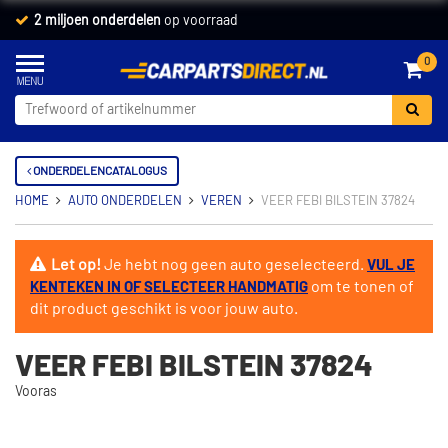
2 miljoen onderdelen
op voorraad
0
ONDERDELENCATALOGUS
HOME
AUTO ONDERDELEN
VEREN
VEER FEBI BILSTEIN 37824
Let op!
Je hebt nog geen auto geselecteerd.
VUL JE
om te tonen of
KENTEKEN IN OF SELECTEER HANDMATIG
dit product geschikt is voor jouw auto.
VEER FEBI BILSTEIN 37824
Vooras