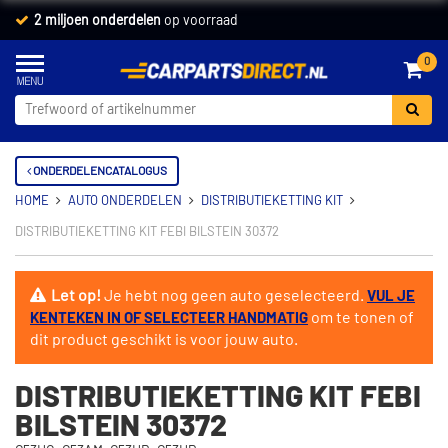
2 miljoen onderdelen
op voorraad
0
ONDERDELENCATALOGUS
HOME
AUTO ONDERDELEN
DISTRIBUTIEKETTING KIT
DISTRIBUTIEKETTING KIT FEBI BILSTEIN 30372
Let op!
Je hebt nog geen auto geselecteerd.
VUL JE
om te tonen of
KENTEKEN IN OF SELECTEER HANDMATIG
dit product geschikt is voor jouw auto.
DISTRIBUTIEKETTING KIT FEBI
BILSTEIN 30372