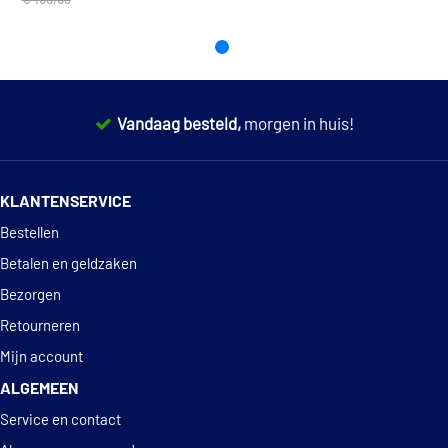
Dolz SKCO003
€ 68,44
Fai Autoparts TCK4NG
Vandaag besteld,
morgen in huis!
€ 128,67
Fai Autoparts TCK4NGS
14 dagen
100% retourgarantie
€ 86,33
Fai Autoparts TCK4S
KLANTENSERVICE
Deskundig
advies
Bestellen
Gates CHK1004M
Betalen en geldzaken
Hepu 21-0088
Bezorgen
Retourneren
Hepu 21-0220
Mijn account
ALGEMEEN
INA 559 0057 10
Service en contact