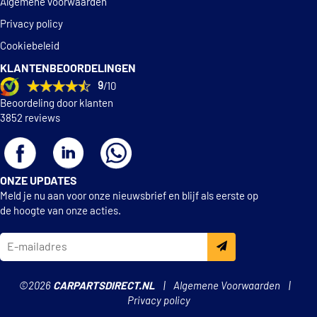
€ 76,06
INA 559 1821 20
Algemene voorwaarden
Privacy policy
IPD 21-0088
Cookiebeleid
KLANTENBEOORDELINGEN
IPD 21-0220
9
/10
Beoordeling door klanten
Ijs Group 40-1001FK
3852 reviews
Ijs Group 40-1001K
ONZE UPDATES
Ijs Group 40-1001VFK
Meld je nu aan voor onze nieuwsbrief en blijf als eerste op
de hoogte van onze acties.
Ijs Group 40-1001VVT
Iwis Motorsysteme
59016Set
©2026
CARPARTSDIRECT.NL
Algemene Voorwaarden
Privacy policy
€ 335,50
Iwis Motorsysteme