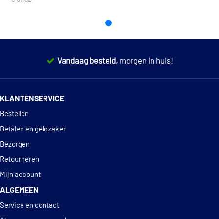
GMB GB138230TD
€ 50,08
Gates K015489XS
Vandaag besteld,
morgen in huis!
Graf TP008
14 dagen
100% retourgarantie
Hepu 20-1070
KLANTENSERVICE
Deskundig
advies
Bestellen
Hutchinson KH 125
Betalen en geldzaken
IPD 20-1070
Bezorgen
Retourneren
IPD K62050
Mijn account
ALGEMEEN
IPD K62062
Service en contact