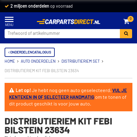
2 miljoen onderdelen
op voorraad
0
ONDERDELENCATALOGUS
HOME
AUTO ONDERDELEN
DISTRIBUTIERIEM SET
DISTRIBUTIERIEM KIT FEBI BILSTEIN 23634
Let op!
Je hebt nog geen auto geselecteerd.
VUL JE
om te tonen of
KENTEKEN IN OF SELECTEER HANDMATIG
dit product geschikt is voor jouw auto.
DISTRIBUTIERIEM KIT FEBI
BILSTEIN 23634