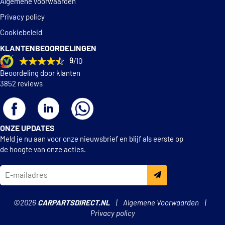
KM International KFI146
Algemene voorwaarden
Privacy policy
KM International
Cookiebeleid
WKFI146
KLANTENBEOORDELINGEN
9
/10
Lucas LDK0308
Beoordeling door klanten
3852 reviews
Lucas LKP089
Lucas LKP090
ONZE UPDATES
Meld je nu aan voor onze nieuwsbrief en blijf als eerste op
Lucas LKP091
de hoogte van onze acties.
Lucas LKP204
Magneti Marelli
©2026
CARPARTSDIRECT.NL
Algemene Voorwaarden
341200000265
Privacy policy