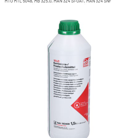
MTU MTL 5048, MB 325.0, MAN 324 Si-OAT, MAN 324 SNF