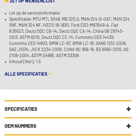
ZET OP WENSENLIJST
Let op de serviceinformatie:
Specificatie: MTU MTL 5048, MB 325.0, MAN 324 Si-OAT, MAN 324
SNF, MAN 324 NF, IVECO 18-1830, Ford ESD-M97B49-A, Fiat
9.55523, Deutz DQC CB-14, Deutz DQC CA-14, China GB 29743-
2013, ASTM 6210, Deutz DQC CC-14, Cummins CES 14439,
Cummins CES 14603, BMW LC-87, BMW LC-18, SANS 1251-2006,
SAE J1034, JIS K 2234:2006, CUNA NC 956-16, BS 6580-2010, AS
2108-2004, ASTM D4985, ASTM D3306
Inhoud [liter]: 1,5
ALLE SPECIFICATIES
SPECIFICATIES
Fabrikantcode
183409
OEM NUMMERS