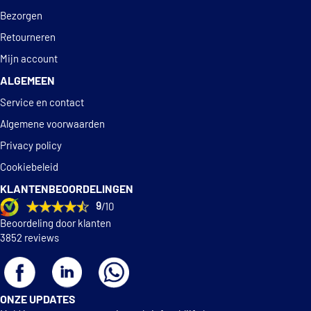
Bezorgen
MB 325.0
Retourneren
MTU MTL 5048
Mijn account
SAE J1034
ALGEMEEN
SANS 1251:2005
Service en contact
TOYOTA LONG LIFE COOLANT 1WW/2WW
Algemene voorwaarden
Privacy policy
Cookiebeleid
KLANTENBEOORDELINGEN
9
/10
Beoordeling door klanten
3852 reviews
ONZE UPDATES