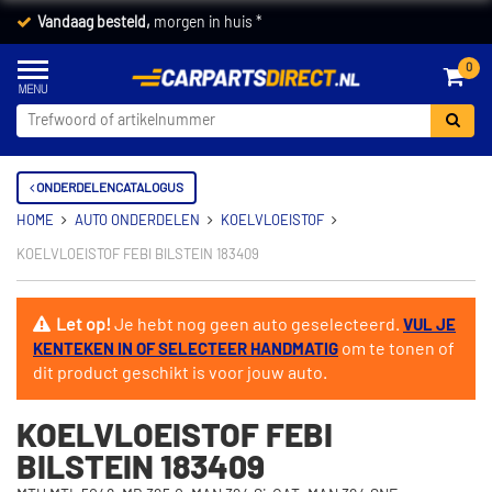
Vandaag besteld,
morgen in huis *
0
ONDERDELENCATALOGUS
HOME
AUTO ONDERDELEN
KOELVLOEISTOF
KOELVLOEISTOF FEBI BILSTEIN 183409
Let op!
Je hebt nog geen auto geselecteerd.
VUL JE
om te tonen of
KENTEKEN IN OF SELECTEER HANDMATIG
dit product geschikt is voor jouw auto.
KOELVLOEISTOF FEBI
BILSTEIN 183409