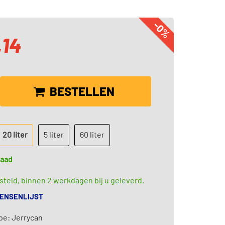
-0%
,14
BESTELLEN
20 liter
5 liter
60 liter
raad
teld, binnen 2 werkdagen bij u geleverd.
WENSENLIJST
pe: Jerrycan