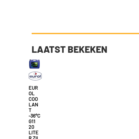
LAATST BEKEKEN
EUR
OL
COO
LAN
T
-36°C
G11
20
LITE
R ZIL