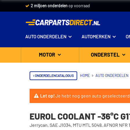
2 miljoen onderdelen
op voorraad
AUTO ONDERDELEN
AUTOMERKEN
O
MOTOR
ONDERSTEL
ONDERDELENCATALOGUS
HOME
AUTO ONDERDELEN
Let op!
Je hebt nog geen auto geselecteerd
EUROL COOLANT -36°C G11
Jerrycan, SAE J1034, MTU MTL 5048, AFNOR NFR 