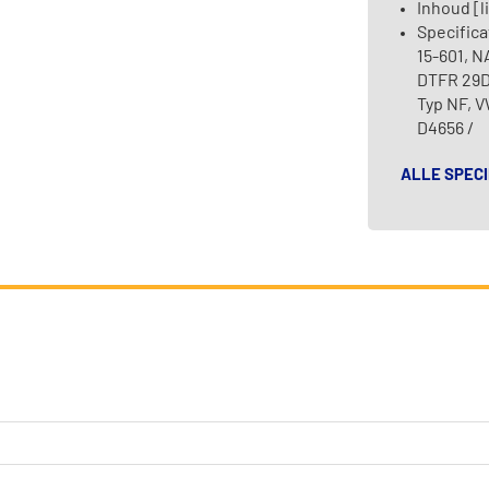
Inhoud [li
Specific
15-601, N
DTFR 29D1
Typ NF, V
D4656 /
ALLE SPECI