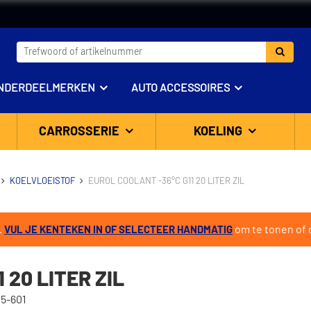
NDERDEELMERKEN
AUTO ACCESSOIRES
CARROSSERIE
KOELING
KOELVLOEISTOF
EUROL COOLANT -36°C G11 20 LITER ZIL
.
om te tonen of d
VUL JE KENTEKEN IN OF SELECTEER HANDMATIG
 20 LITER ZIL
15-601