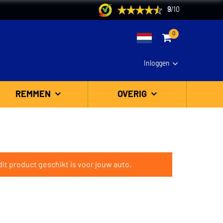
9
/
10
0
Inloggen
REMMEN
OVERIG
it product geschikt is voor jouw auto.