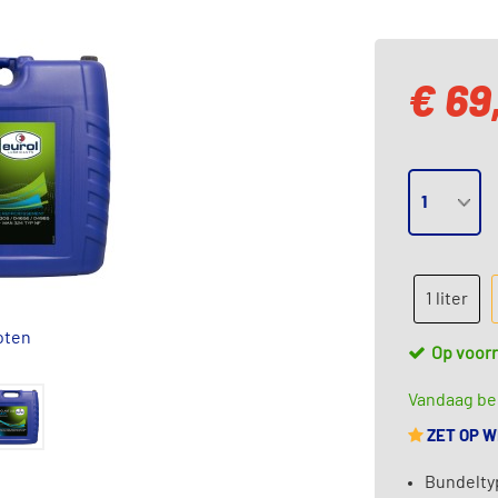
€ 69
1 liter
oten
Op voor
Vandaag bes
ZET OP 
Bundelty