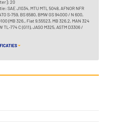
ter]: 20
atie: SAE J1034, MTU MTL 5048, AFNOR NFR
ATO S-759, BS 6580, BMW GS 94000 / N 600,
00 (MB 326., Fiat 9.55523, MB 326.2, MAN 324
W TL-774 C (G11), JASO M325, ASTM D3306 /
FICATIES