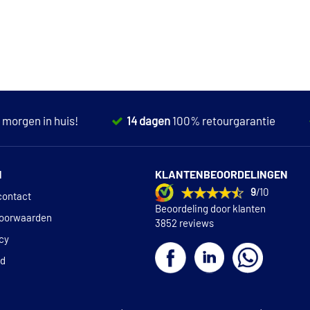
,
morgen in huis!
14 dagen
100% retourgarantie
N
KLANTENBEOORDELINGEN
9
/10
contact
Beoordeling door klanten
oorwaarden
3852 reviews
icy
id