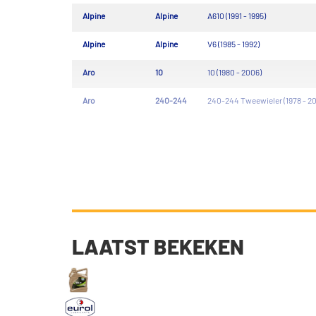
Alpine
Alpine
A610 (1991 - 1995)
Alpine
Alpine
V6 (1985 - 1992)
Aro
10
10 (1980 - 2006)
Aro
240-244
240-244 Tweewieler (1978 - 2
LAATST BEKEKEN