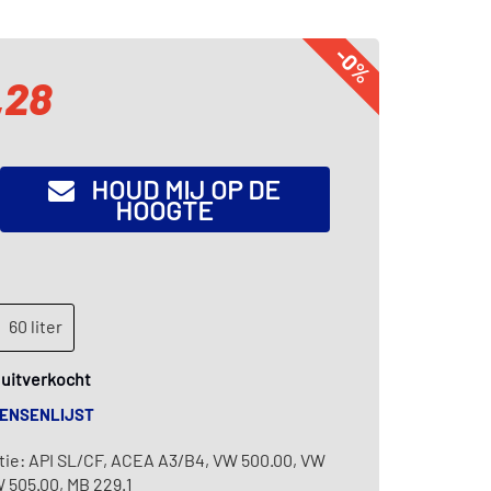
-0%
,28
HOUD MIJ OP DE
HOOGTE
60 liter
k uitverkocht
WENSENLIJST
tie: API SL/CF, ACEA A3/B4, VW 500.00, VW
W 505.00, MB 229.1