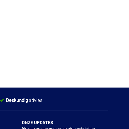
Deskundig
advies
ONZE UPDATES
Meld je nu aan voor onze nieuwsbrief en