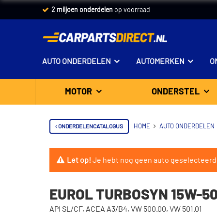
2 miljoen onderdelen
op voorraad
AUTO ONDERDELEN
AUTOMERKEN
O
MOTOR
ONDERSTEL
ONDERDELENCATALOGUS
HOME
AUTO ONDERDELEN
Let op!
Je hebt nog geen auto geselecteerd
EUROL TURBOSYN 15W-50
API SL/CF, ACEA A3/B4, VW 500.00, VW 501.01