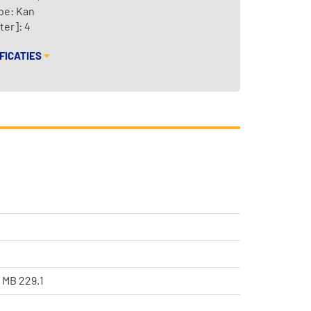
pe: Kan
ter]: 4
FICATIES
 MB 229.1