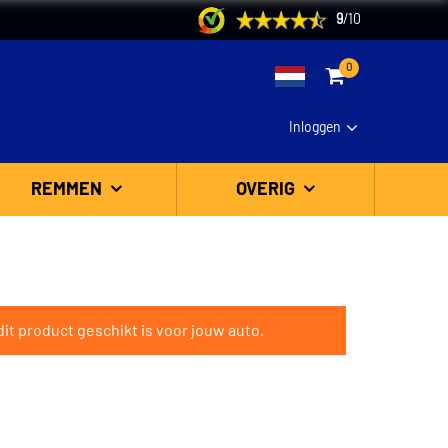
9
/
10
0
Inloggen
REMMEN
OVERIG
it product geschikt is voor jouw auto.