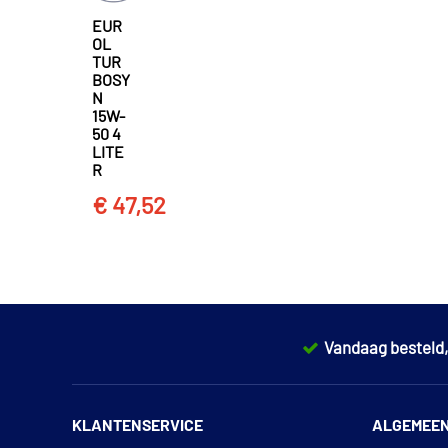
EUR
OL
TUR
BOSY
N
15W-
50 4
LITE
R
€ 47,52
Vandaag besteld
KLANTENSERVICE
ALGEMEE