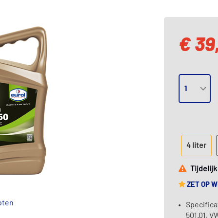
€ 39
4 liter
Tijdelij
ZET OP 
oten
Specifica
501.01, V