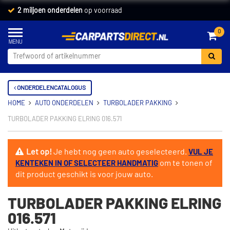
2 miljoen onderdelen
op voorraad
0
ONDERDELENCATALOGUS
HOME
AUTO ONDERDELEN
TURBOLADER PAKKING
TURBOLADER PAKKING ELRING 016.571
Let op!
Je hebt nog geen auto geselecteerd.
VUL JE
om te tonen of
KENTEKEN IN OF SELECTEER HANDMATIG
dit product geschikt is voor jouw auto.
TURBOLADER PAKKING ELRING
016.571