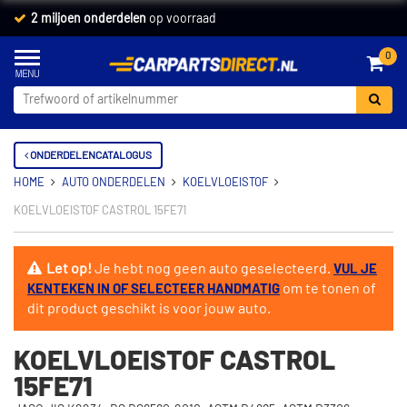
Vandaag besteld,
2 miljoen onderdelen
morgen in huis *
op voorraad
0
ONDERDELENCATALOGUS
HOME
AUTO ONDERDELEN
KOELVLOEISTOF
KOELVLOEISTOF CASTROL 15FE71
Let op!
Je hebt nog geen auto geselecteerd.
VUL JE
om te tonen of
KENTEKEN IN OF SELECTEER HANDMATIG
dit product geschikt is voor jouw auto.
KOELVLOEISTOF CASTROL
15FE71