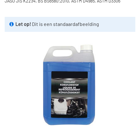
JASO JIS K2234, BS BS6580:2010, ASTM D4985, ASTM D3306
Let op!
Dit is een standaardafbeelding