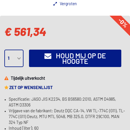
Vergroten
-0%
€ 561,34
HOUD MIJ OP DE
HOOGTE
Tijdelijk uitverkocht
ZET OP WENSENLIJST
Specificatie: JASO JIS K2234, BS BS6580:2010, ASTM D4985,
ASTM D3306
Vrijgave van de fabrikant: Deutz DQC CA-14, VW TL-774C (G11), TL-
774C (G11) Deutz, MTU MTL 5048, MB 325.0, DTFR 29C100, MAN
324 Typ NF
Inhoud [liter]: 60