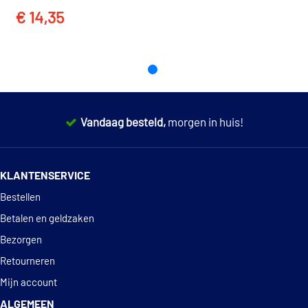
EAN
4008177188862
€ 14,35
TOON MEER
Vandaag besteld,
morgen in huis!
14 dagen
100% retourgarantie
KLANTENSERVICE
Deskundig
advies
Bestellen
Betalen en geldzaken
Bezorgen
Retourneren
Mijn account
ALGEMEEN