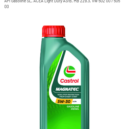
API Gasoline SL, ACEA Light Duty A3/B, MB 229.3, VW 502 00 / 505
00