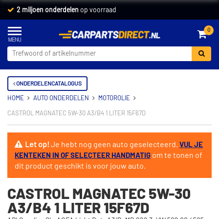
2 miljoen onderdelen
op voorraad
0
ONDERDELENCATALOGUS
HOME
AUTO ONDERDELEN
MOTOROLIE
CASTROL MAGNATEC 5W-30 A3/B4 1 LITER 15F67D
Let op!
Je hebt nog geen auto geselecteerd.
VUL JE
om te tonen of
KENTEKEN IN OF SELECTEER HANDMATIG
dit product geschikt is voor jouw auto.
CASTROL MAGNATEC 5W-30
A3/B4 1 LITER 15F67D