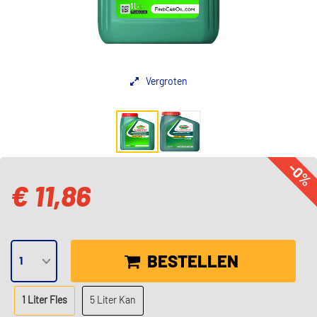
Vergroten
-0%
€ 11,86
BESTELLEN
1 Liter Fles
5 Liter Kan