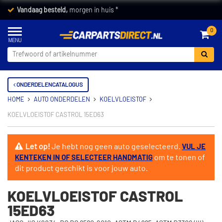
Vandaag besteld,
morgen in huis *
0
ONDERDELENCATALOGUS
HOME
AUTO ONDERDELEN
KOELVLOEISTOF
KOELVLOEISTOF CASTROL 15ED63
Let op!
Je hebt nog geen auto geselecteerd.
VUL JE
om te tonen of
KENTEKEN IN OF SELECTEER HANDMATIG
dit product geschikt is voor jouw auto.
KOELVLOEISTOF CASTROL
15ED63