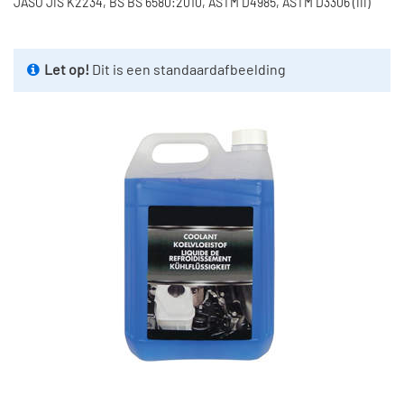
JASO JIS K2234, BS BS 6580:2010, ASTM D4985, ASTM D3306 (III)
Let op!
Dit is een standaardafbeelding