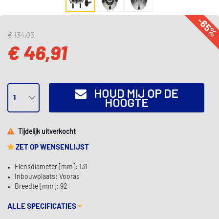
-65
€ 134,03
€ 46,91
HOUD MIJ OP DE
HOOGTE
Tijdelijk uitverkocht
ZET OP WENSENLIJST
Flensdiameter [mm]: 131
Inbouwplaats: Vooras
Breedte [mm]: 92
ALLE SPECIFICATIES