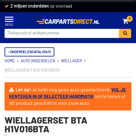
2 miljoen onderdelen
op voorraad
0
ONDERDELENCATALOGUS
HOME
AUTO ONDERDELEN
WIELLAGER
WIELLAGERSET BTA H1V016BTA
Let op!
Je hebt nog geen auto geselecteerd.
VUL JE
om te tonen of
KENTEKEN IN OF SELECTEER HANDMATIG
dit product geschikt is voor jouw auto.
WIELLAGERSET BTA
H1V016BTA