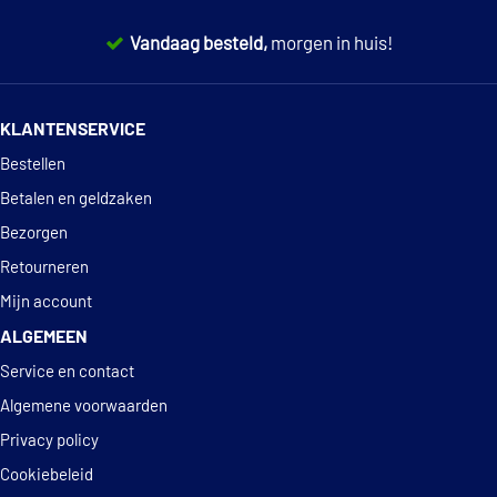
Fram CF9071
Vandaag besteld,
morgen in huis!
Hengst Filter E971LI
14 dagen
100% retourgarantie
Hengst Filter E971LI01
KLANTENSERVICE
Deskundig
advies
Bestellen
Hifi Filter SC 4025
Betalen en geldzaken
Kavo Parts FCA-10158
Bezorgen
Retourneren
€ 14,34
Knecht LA 57
Mijn account
ALGEMEEN
Lucas LFCP103
Service en contact
Magneti Marelli
Algemene voorwaarden
350203061630
Privacy policy
Cookiebeleid
€ 14,35
Mahle Original LA 57