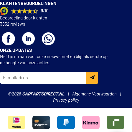
KLANTENBEOORDELINGEN
9
/10
Malo 1530431
Beoordeling door klanten
3852 reviews
€ 12,56
Mann-Filter CU 3448
Meat Doria 17114K
ONZE UPDATES
Meld je nu aan voor onze nieuwsbrief en blijf als eerste op
€ 12,26
Purflux AH140
de hoogte van onze acties.
€ 5,67
Purro PUR-PC2012
Sidat 557
©2026
CARPARTSDIRECT.NL
Algemene Voorwaarden
Privacy policy
Sidat MBX057
Sofima S 3044 C