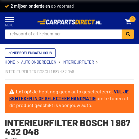
2 miljoen onderdelen
op voorraad
0
ONDERDELENCATALOGUS
HOME
AUTO ONDERDELEN
INTERIEURFILTER
INTERIEURFILTER BOSCH 1 987 432 048
Let op!
Je hebt nog geen auto geselecteerd.
VUL JE
om te tonen of
KENTEKEN IN OF SELECTEER HANDMATIG
dit product geschikt is voor jouw auto.
INTERIEURFILTER BOSCH 1 987
432 048