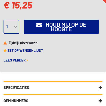
€ 15,25
HOUD MIJ OP DE
HOOGTE
Tijdelijk uitverkocht
ZET OP WENSENLIJST
LEES VERDER
SPECIFICATIES
Fabrikantcode
AS8064
OEM NUMMERS