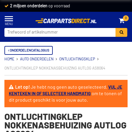
2 miljoen onderdelen
op voorraad
0
ONDERDELENCATALOGUS
HOME
AUTO ONDERDELEN
ONTLUCHTINGSKLEP
ONTLUCHTINGKLEP NOKKENASBEHUIZING AUTLOG AS8064
Let op!
Je hebt nog geen auto geselecteerd.
VUL JE
om te tonen of
KENTEKEN IN OF SELECTEER HANDMATIG
dit product geschikt is voor jouw auto.
ONTLUCHTINGKLEP
NOKKENASBEHUIZING AUTLOG