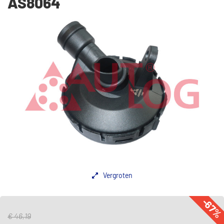
AS8064
Vergroten
-67
€ 46,19