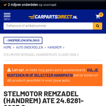
2 miljoen onderdelen
op voorraad
0
ONDERDELENCATALOGUS
HOME
AUTO ONDERDELEN
HANDREM
STELMOTOR REMZADEL (HANDREM) ATE 24.6281-2003.2
Let op!
Je hebt nog geen auto geselecteerd.
VUL JE
om te tonen of
KENTEKEN IN OF SELECTEER HANDMATIG
dit product geschikt is voor jouw auto.
STELMOTOR REMZADEL
(HANDREM) ATE 24.6281-