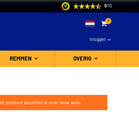
9
/
10
0
Inloggen
REMMEN
OVERIG
it product geschikt is voor jouw auto.