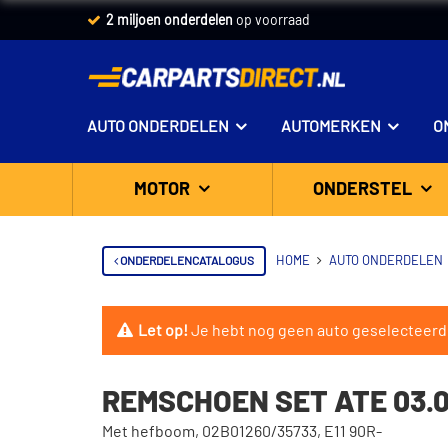
2 miljoen onderdelen
op voorraad
AUTO ONDERDELEN
AUTOMERKEN
O
MOTOR
ONDERSTEL
ONDERDELENCATALOGUS
HOME
AUTO ONDERDELEN
Let op!
Je hebt nog geen auto geselecteerd
REMSCHOEN SET ATE 03.0
Met hefboom, 02B01260/35733, E11 90R-