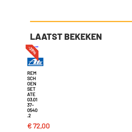
LAATST BEKEKEN
-39%
REM
SCH
OEN
SET
ATE
03.01
37-
0540
.2
€ 72,00