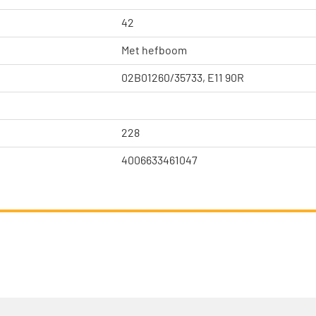
42
Met hefboom
02B01260/35733, E11 90R
228
4006633461047