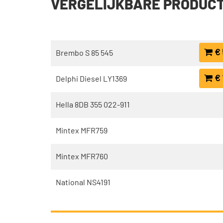
VERGELIJKBARE PRODUC
€ 
Brembo S 85 545
€ 
Delphi Diesel LY1369
Hella 8DB 355 022-911
Mintex MFR759
Mintex MFR760
National NS4191