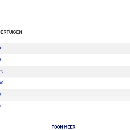
VOERTUIGEN
)
)
22)
0)
)
)
TOON MEER