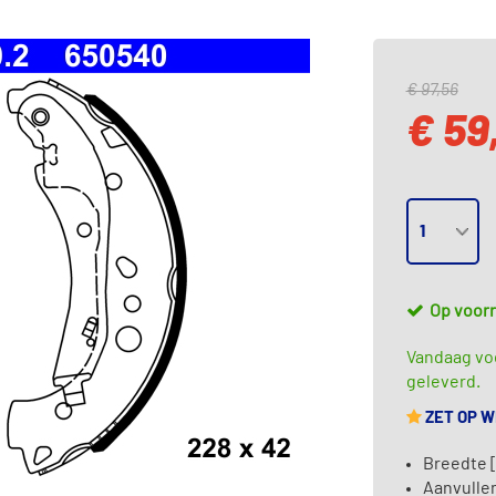
€ 97,56
€ 59
Op voor
Vandaag voo
geleverd.
ZET OP 
Breedte 
Aanvullen