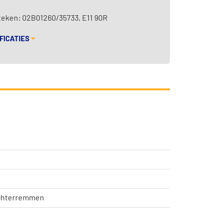
teken: 02B01260/35733, E11 90R
FICATIES
achterremmen