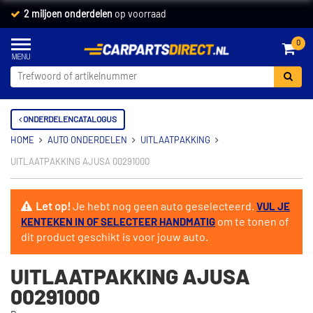
2 miljoen onderdelen
op voorraad
0
ONDERDELENCATALOGUS
HOME
AUTO ONDERDELEN
UITLAATPAKKING
UITLAATPAKKING AJUSA 00291000
Let op!
Je hebt nog geen auto geselecteerd.
VUL JE
om te tonen of
KENTEKEN IN OF SELECTEER HANDMATIG
dit product geschikt is voor jouw auto.
UITLAATPAKKING AJUSA
00291000